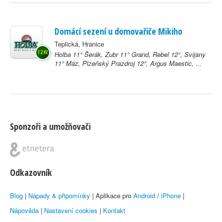
Domácí sezení u domovařiče Mikiho
Teplická, Hranice
12 Kč
Holba 11° Šerák, Zubr 11° Grand, Rebel 12°, Svijany
11° Máz, Plzeňský Prazdroj 12°, Argus Maestic, ...
Sponzoři a umožňovači
Odkazovník
Blog
|
Nápady & připomínky
| Aplikace pro
Android
/
iPhone
|
Nápověda
|
Nastavení cookies
|
Kontakt