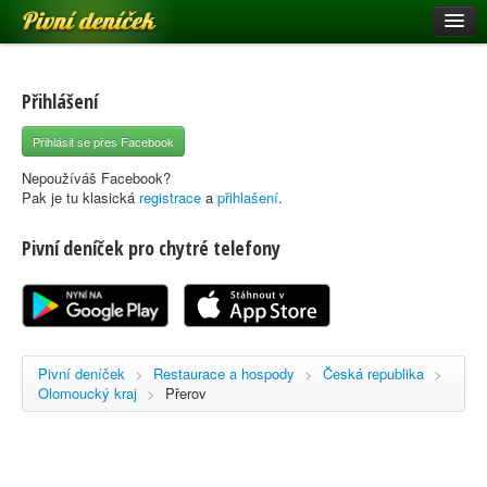
Pivní deníček
Restaurace a hospody
Pivní mapa
Přihlášení
Pivní značky
Přihlásit se přes Facebook
Nápověda
Nepoužíváš Facebook?
Pak je tu klasická
registrace
a
přihlašení
.
Pivní deníček pro chytré telefony
Přihlásit se
Registrace
Pivní deníček
>
Restaurace a hospody
>
Česká republika
>
Olomoucký kraj
>
Přerov