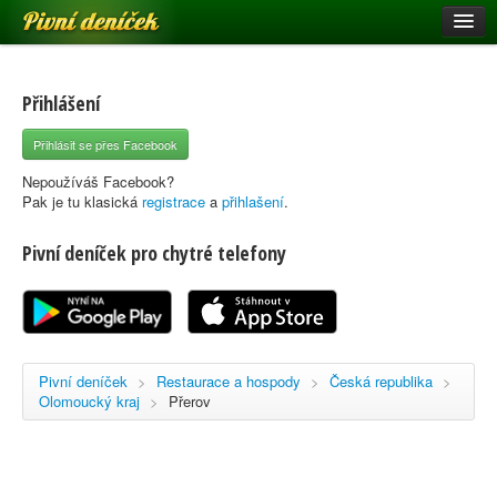
Pivní deníček
Restaurace a hospody
Pivní mapa
Přihlášení
Pivní značky
Přihlásit se přes Facebook
Nápověda
Nepoužíváš Facebook?
Pak je tu klasická
registrace
a
přihlašení
.
Pivní deníček pro chytré telefony
Přihlásit se
Registrace
Pivní deníček
>
Restaurace a hospody
>
Česká republika
>
Olomoucký kraj
>
Přerov