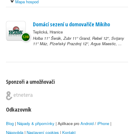
Mapa hospod
Domácí sezení u domovařiče Mikiho
Teplická, Hranice
12 Kč
Holba 11° Šerák, Zubr 11° Grand, Rebel 12°, Svijany
11° Máz, Plzeňský Prazdroj 12°, Argus Maestic, ...
Sponzoři a umožňovači
Odkazovník
Blog
|
Nápady & připomínky
| Aplikace pro
Android
/
iPhone
|
Nápověda
|
Nastavení cookies
|
Kontakt