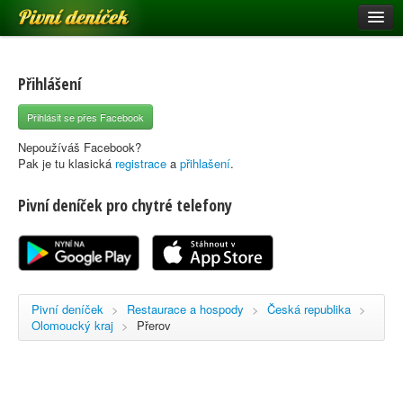
Pivní deníček
Restaurace a hospody
Pivní mapa
Přihlášení
Pivní značky
Přihlásit se přes Facebook
Nápověda
Nepoužíváš Facebook?
Pak je tu klasická
registrace
a
přihlašení
.
Pivní deníček pro chytré telefony
Přihlásit se
Registrace
Pivní deníček
>
Restaurace a hospody
>
Česká republika
>
Olomoucký kraj
>
Přerov