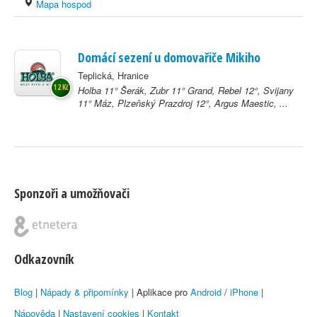
Mapa hospod
Domácí sezení u domovařiče Mikiho
Teplická, Hranice
12 Kč
Holba 11° Šerák, Zubr 11° Grand, Rebel 12°, Svijany
11° Máz, Plzeňský Prazdroj 12°, Argus Maestic, ...
Sponzoři a umožňovači
Odkazovník
Blog
|
Nápady & připomínky
| Aplikace pro
Android
/
iPhone
|
Nápověda
|
Nastavení cookies
|
Kontakt