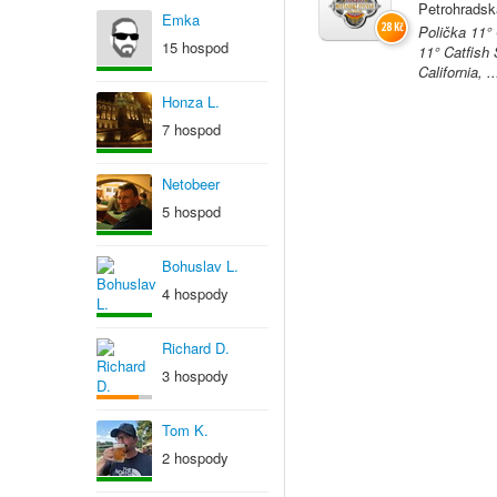
Petrohradsk
Emka
28 Kč
Polička 11°
15 hospod
11° Catfish
California, ..
Honza L.
7 hospod
Netobeer
5 hospod
Bohuslav L.
4 hospody
Richard D.
3 hospody
Tom K.
2 hospody