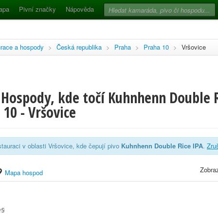
apa
Pivní značky
Nápověda
race a hospody
>
Česká republika
>
Praha
>
Praha 10
>
Vršovice
 Hospody, kde točí Kuhnhenn Double R
 10 - Vršovice
tauraci v oblasti Vršovice, kde čepují pivo
Kuhnhenn Double Rice IPA
.
Zruš
Zobraz
Mapa hospod
es