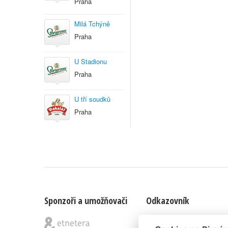
Praha
Milá Tchýně
Praha
U Stadionu
Praha
U tří soudků
Praha
Sponzoři a umožňovači
Odkazovník
Blog
|
Nápady & připomínk