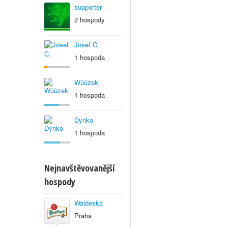
supporter
2 hospody
Josef C.
1 hospoda
Wůůzek
1 hospoda
Dynko
1 hospoda
Nejnavštěvovanější
hospody
Waldeska
Praha