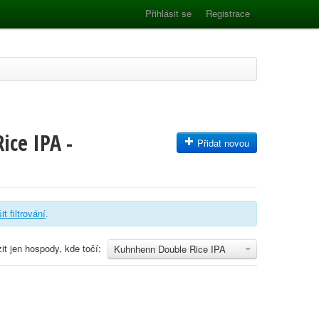
Přihlásit se
Registrace
ice IPA -
Přidat novou
it filtrování
.
it jen hospody, kde točí:
Kuhnhenn Double Rice IPA