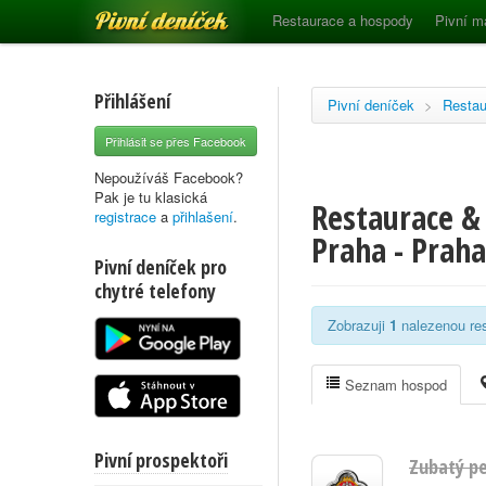
Pivní deníček
Restaurace a hospody
Pivní m
Přihlášení
Pivní deníček
>
Restau
Přihlásit se přes Facebook
Nepoužíváš Facebook?
Pak je tu klasická
Restaurace &
registrace
a
přihlašení
.
Praha - Praha
Pivní deníček pro
chytré telefony
Zobrazuji
1
nalezenou res
Seznam hospod
Pivní prospektoři
Zubatý p