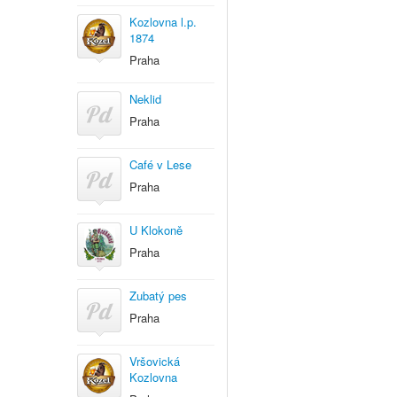
Kozlovna l.p.
1874
Praha
Neklid
Praha
Café v Lese
Praha
U Klokoně
Praha
Zubatý pes
Praha
Vršovická
Kozlovna