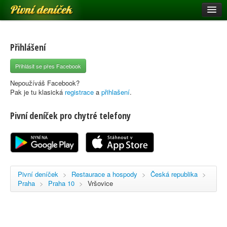
Pivní deníček
Restaurace a hospody
Pivní mapa
Přihlášení
Pivní značky
Přihlásit se přes Facebook
Nápověda
Nepoužíváš Facebook?
Pak je tu klasická
registrace
a
přihlašení
.
Pivní deníček pro chytré telefony
Přihlásit se
Registrace
Pivní deníček
>
Restaurace a hospody
>
Česká republika
>
Praha
>
Praha 10
>
Vršovice