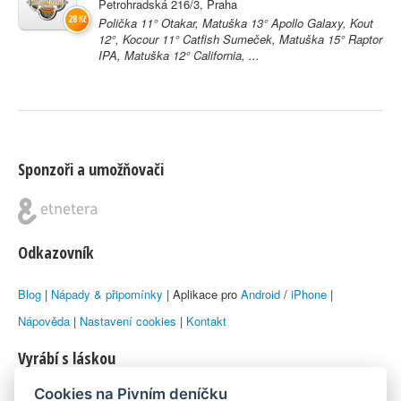
Petrohradská 216/3, Praha
28 Kč
Polička 11° Otakar, Matuška 13° Apollo Galaxy, Kout
12°, Kocour 11° Catfish Sumeček, Matuška 15° Raptor
IPA, Matuška 12° California, ...
Sponzoři a umožňovači
Odkazovník
Blog
|
Nápady & připomínky
| Aplikace pro
Android
/
iPhone
|
Nápověda
|
Nastavení cookies
|
Kontakt
Vyrábí s láskou
Cookies na Pivním deníčku
© 2010–2026 by
Lukáš Zeman
aka Emka