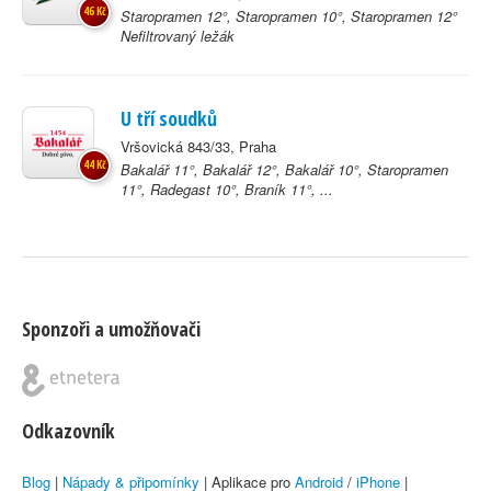
46 Kč
Staropramen 12°, Staropramen 10°, Staropramen 12°
Nefiltrovaný ležák
U tří soudků
Vršovická 843/33, Praha
44 Kč
Bakalář 11°, Bakalář 12°, Bakalář 10°, Staropramen
11°, Radegast 10°, Braník 11°, ...
Sponzoři a umožňovači
Odkazovník
Blog
|
Nápady & připomínky
| Aplikace pro
Android
/
iPhone
|