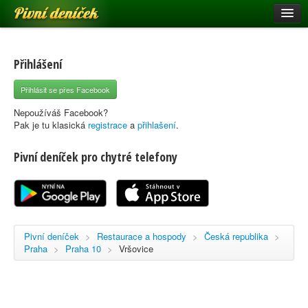
Pivní deníček
Restaurace a hospody
Pivní mapa
Přihlášení
Pivní značky
Přihlásit se přes Facebook
Nápověda
Nepoužíváš Facebook?
Pak je tu klasická
registrace
a
přihlašení
.
Pivní deníček pro chytré telefony
Přihlásit se
Registrace
Pivní deníček
>
Restaurace a hospody
>
Česká republika
>
Praha
>
Praha 10
>
Vršovice