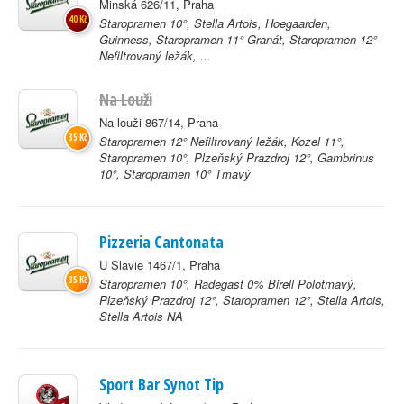
Minská 626/11, Praha
40 Kč
Staropramen 10°, Stella Artois, Hoegaarden,
Guinness, Staropramen 11° Granát, Staropramen 12°
Nefiltrovaný ležák, ...
Na Louži
Na louži 867/14, Praha
35 Kč
Staropramen 12° Nefiltrovaný ležák, Kozel 11°,
Staropramen 10°, Plzeňský Prazdroj 12°, Gambrinus
10°, Staropramen 10° Tmavý
Pizzeria Cantonata
U Slavie 1467/1, Praha
35 Kč
Staropramen 10°, Radegast 0% Birell Polotmavý,
Plzeňský Prazdroj 12°, Staropramen 12°, Stella Artois,
Stella Artois NA
Sport Bar Synot Tip