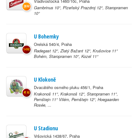
Vladivostocká 1460/10c, Praha
28 Kč
Gambrinus 10°, Plzeňský Prazdroj 12°, Staropramen
10°
U Bohemky
Orelská 540/4, Praha
54 Kč
Radegast 12°, Zlatý Bažant 12°, Krušovice 11°
Bohém, Staropramen 10°, Kozel 11°
U Klokoně
Dvacátého osmého pluku 456/1, Praha
41 Kč
Krakonoš 11°, Krakonoš 12°, Staropramen 11°,
Pernštejn 11° Vilém, Pernštejn 12°, Hoegaarden
Rosée, ...
U Stadionu
Vršovická 1438/67, Praha