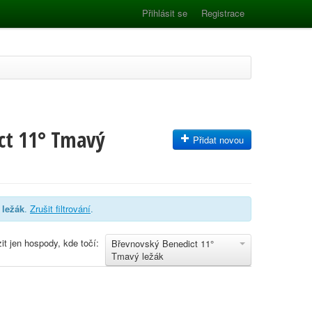
Přihlásit se
Registrace
ct 11° Tmavý
Přidat novou
 ležák
.
Zrušit filtrování
.
it jen hospody, kde točí:
Břevnovský Benedict 11°
Tmavý ležák