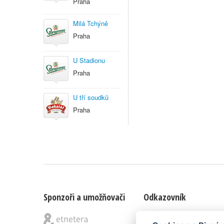
Praha
Milá Tchýně
Praha
U Stadionu
Praha
U tří soudků
Praha
Sponzoři a umožňovači
Odkazovník
Blog
|
Nápady & připomínk