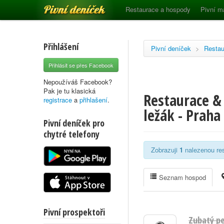
Pivní deníček
Restaurace a hospody
Pivní m
Přihlášení
Pivní deníček
>
Restau
Přihlásit se přes Facebook
Nepoužíváš Facebook?
Pak je tu klasická
Restaurace &
registrace
a
přihlašení
.
ležák - Praha 
Pivní deníček pro
chytré telefony
Zobrazuji
1
nalezenou res
Seznam hospod
Pivní prospektoři
Zubatý p