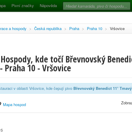
apa
Pivní značky
Nápověda
race a hospody
>
Česká republika
>
Praha
>
Praha 10
>
Vršovice
 Hospody, kde točí Břevnovský Benedi
- Praha 10 - Vršovice
tauraci v oblasti Vršovice, kde čepují pivo
Břevnovský Benedict 11° Tmavý
Zobraz
Mapa hospod
es