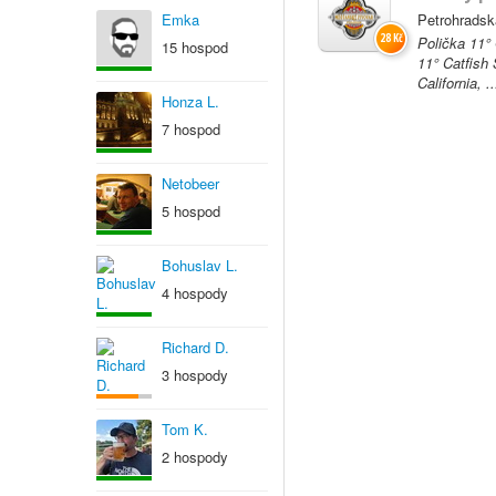
Emka
Petrohradsk
28 Kč
Polička 11°
15 hospod
11° Catfish
California, ..
Honza L.
7 hospod
Netobeer
5 hospod
Bohuslav L.
4 hospody
Richard D.
3 hospody
Tom K.
2 hospody