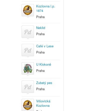
Kozlovna l.p.
1874
Praha
Neklid
Praha
Café v Lese
Praha
U Klokoně
Praha
Zubatý pes
Praha
Vršovická
Kozlovna