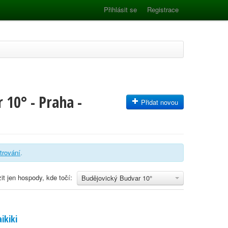
Přihlásit se
Registrace
 10° - Praha -
Přidat novou
ltrování
.
it jen hospody, kde točí:
Budějovický Budvar 10°
ikiki