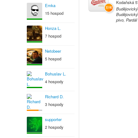
Kodaňská 5
Emka
33 Kč
Budějovický
15 hospod
Budějovický
pivo, Pardál
Honza L.
7 hospod
Netobeer
5 hospod
Bohuslav L.
4 hospody
Richard D.
3 hospody
supporter
2 hospody