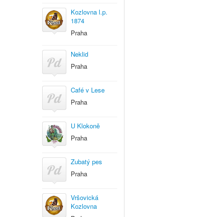
Kozlovna l.p.
1874
Praha
Neklid
Praha
Café v Lese
Praha
U Klokoně
Praha
Zubatý pes
Praha
Vršovická
Kozlovna