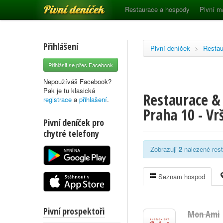
Pivní deníček
Restaurace a hospody
Pivní m
Přihlášení
Pivní deníček
>
Restau
Přihlásit se přes Facebook
Nepoužíváš Facebook?
Pak je tu klasická
Restaurace & 
registrace
a
přihlašení
.
Praha 10 - Vr
Pivní deníček pro
chytré telefony
Zobrazuji
2
nalezené rest
Seznam hospod
Pivní prospektoři
Mon Ami