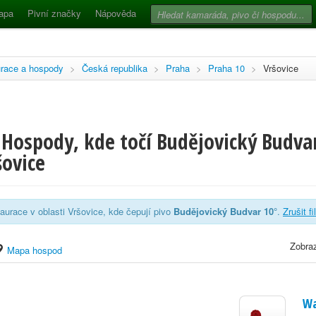
apa
Pivní značky
Nápověda
race a hospody
>
Česká republika
>
Praha
>
Praha 10
>
Vršovice
Hospody, kde točí Budějovický Budvar
šovice
aurace v oblasti Vršovice, kde čepují pivo
Budějovický Budvar 10°
.
Zrušit fi
Zobraz
Mapa hospod
Wa