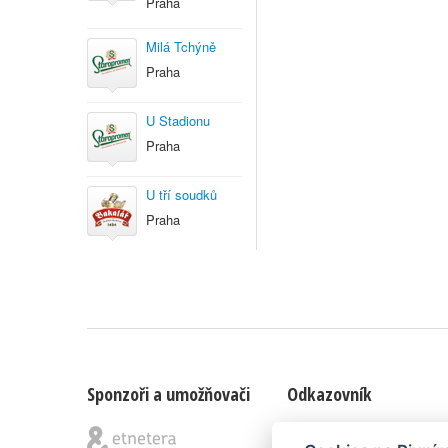
Praha
Milá Tchýně
Praha
U Stadionu
Praha
U tří soudků
Praha
Sponzoři a umožňovači
Odkazovník
Blog
|
Nápady & připomínk