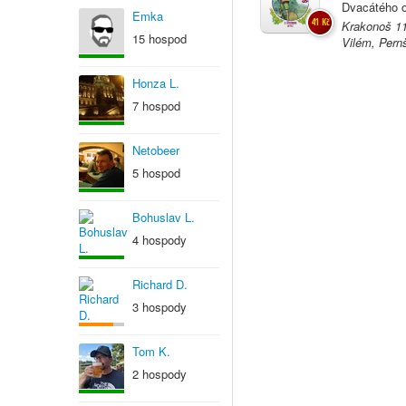
Dvacátého o
Emka
41 Kč
Krakonoš 11
15 hospod
Vilém, Pern
Honza L.
7 hospod
Netobeer
5 hospod
Bohuslav L.
4 hospody
Richard D.
3 hospody
Tom K.
2 hospody