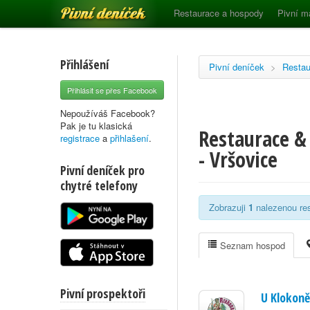
Pivní deníček
Restaurace a hospody
Pivní m
Přihlášení
Pivní deníček
>
Restau
Přihlásit se přes Facebook
Nepoužíváš Facebook?
Pak je tu klasická
Restaurace & 
registrace
a
přihlašení
.
- Vršovice
Pivní deníček pro
chytré telefony
Zobrazuji
1
nalezenou res
Seznam hospod
Pivní prospektoři
U Klokoně