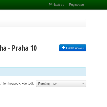
Přihlásit se
Registrace
ha - Praha 10
Přidat novou
it jen hospody, kde točí:
Pernštejn 12°