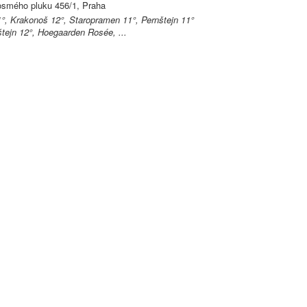
smého pluku 456/1, Praha
°, Krakonoš 12°, Staropramen 11°, Pernštejn 11°
štejn 12°, Hoegaarden Rosée, ...