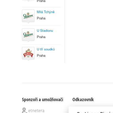
Praha
Milá Tchýně
Praha
U Stadionu
Praha
U tří soudků
Praha
Sponzoři a umožňovači
Odkazovník
Blog
|
Nápady & připomínk