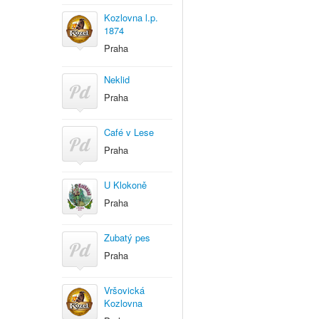
Kozlovna l.p.
1874
Praha
Neklid
Praha
Café v Lese
Praha
U Klokoně
Praha
Zubatý pes
Praha
Vršovická
Kozlovna