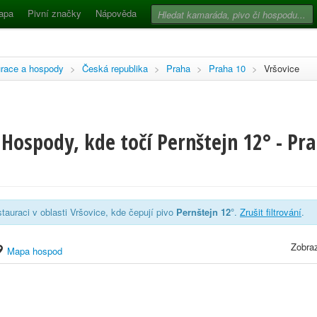
apa
Pivní značky
Nápověda
race a hospody
>
Česká republika
>
Praha
>
Praha 10
>
Vršovice
Hospody, kde točí Pernštejn 12° - Pra
tauraci v oblasti Vršovice, kde čepují pivo
Pernštejn 12°
.
Zrušit filtrování
.
Zobraz
Mapa hospod