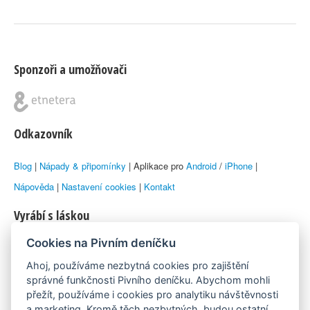
Sponzoři a umožňovači
Odkazovník
Blog
|
Nápady & připomínky
| Aplikace pro
Android
/
iPhone
|
Nápověda
|
Nastavení cookies
|
Kontakt
Vyrábí s láskou
Cookies na Pivním deníčku
© 2010–2026 by
Lukáš Zeman
aka Emka
Ahoj, používáme nezbytná cookies pro zajištění
Máme rádi
správné funkčnosti Pivního deníčku. Abychom mohli
přežít, používáme i cookies pro analytiku návštěvnosti
a marketing. Kromě těch nezbytných, budou ostatní