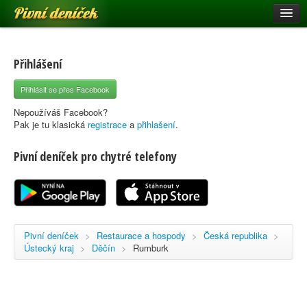
Pivní deníček
Restaurace a hospody
Pivní mapa
Přihlášení
Pivní značky
Přihlásit se přes Facebook
Nápověda
Nepoužíváš Facebook?
Pak je tu klasická
registrace
a
přihlašení
.
Pivní deníček pro chytré telefony
Přihlásit se
Registrace
Pivní deníček
>
Restaurace a hospody
>
Česká republika
>
Ústecký kraj
>
Děčín
>
Rumburk