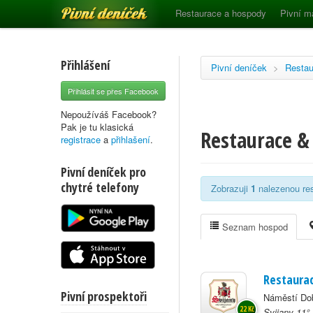
Pivní deníček
Restaurace a hospody
Pivní m
Přihlášení
Pivní deníček
>
Restau
Přihlásit se přes Facebook
Nepoužíváš Facebook?
Pak je tu klasická
Restaurace &
registrace
a
přihlašení
.
Pivní deníček pro
chytré telefony
Zobrazuji
1
nalezenou res
Seznam hospod
Restaurac
Pivní prospektoři
Náměstí Do
22 Kč
Svijany 11°