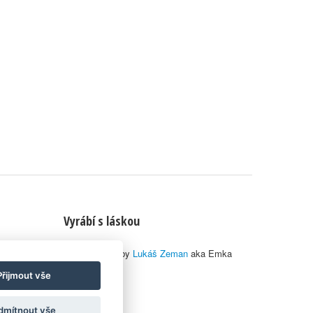
Vyrábí s láskou
© 2010–2026 by
Lukáš Zeman
aka Emka
Přijmout vše
dmítnout vše