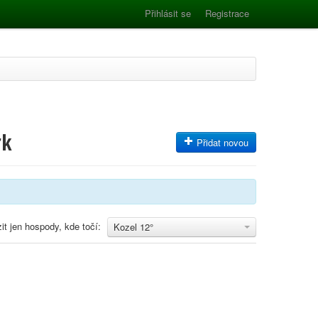
Přihlásit se
Registrace
rk
Přidat novou
it jen hospody, kde točí:
Kozel 12°