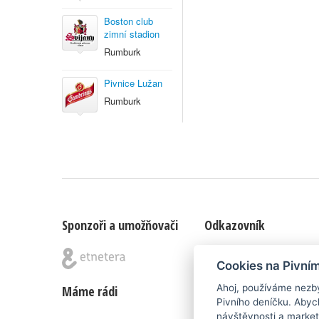
Boston club
zimní stadion
Rumburk
Pivnice Lužan
Rumburk
Sponzoři a umožňovači
Odkazovník
Blog
|
Nápady & připomínk
Cookies na Pivní
Ahoj, používáme nezby
Máme rádi
Poznámka pod čarou
Pivního deníčku. Abyc
návštěvnosti a market