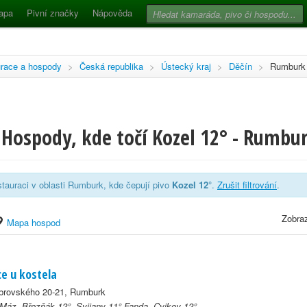
apa
Pivní značky
Nápověda
race a hospody
>
Česká republika
>
Ústecký kraj
>
Děčín
>
Rumburk
 Hospody, kde točí Kozel 12° - Rumbu
tauraci v oblasti Rumburk, kde čepují pivo
Kozel 12°
.
Zrušit filtrování
.
Zobraz
Mapa hospod
e u kostela
brovského 20-21, Rumburk
 Máz, Březňák 12°, Svijany 11° Fanda, Cvikov 12°