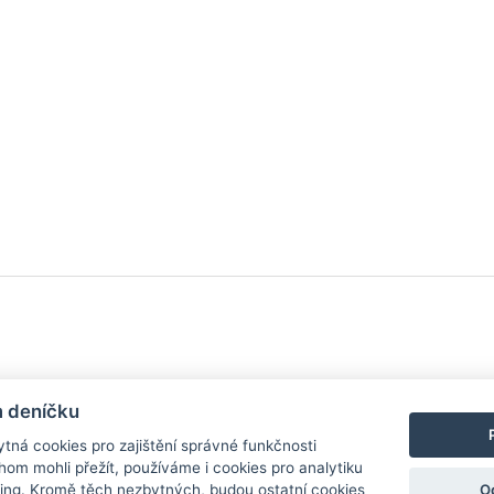
y
| Aplikace pro
Android
/
iPhone
|
Nápověda
|
Nastavení cookies
|
Kontakt
m deníčku
tná cookies pro zajištění správné funkčnosti
hom mohli přežít, používáme i cookies pro analytiku
O
ing. Kromě těch nezbytných, budou ostatní cookies