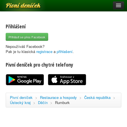
Pivní deníček
Restaurace a hospody
Pivní mapa
Přihlášení
Pivní značky
Přihlásit se přes Facebook
Nápověda
Nepoužíváš Facebook?
Pak je tu klasická
registrace
a
přihlašení
.
Pivní deníček pro chytré telefony
Přihlásit se
Registrace
Pivní deníček
>
Restaurace a hospody
>
Česká republika
>
Ústecký kraj
>
Děčín
>
Rumburk