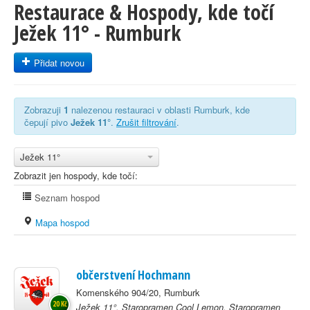
Restaurace & Hospody, kde točí
Ježek 11° - Rumburk
Přidat novou
Zobrazuji
1
nalezenou restauraci v oblasti Rumburk, kde
čepují pivo
Ježek 11°
.
Zrušit filtrování
.
Ježek 11°
Zobrazit jen hospody, kde točí:
Seznam hospod
Mapa hospod
občerstvení Hochmann
Komenského 904/20, Rumburk
20 Kč
Ježek 11°, Staropramen Cool Lemon, Staropramen