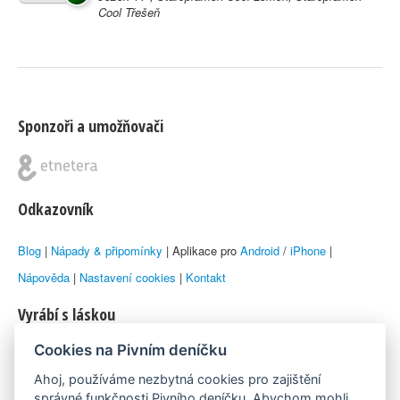
Cool Třešeň
Sponzoři a umožňovači
Odkazovník
Blog
|
Nápady & připomínky
| Aplikace pro
Android
/
iPhone
|
Nápověda
|
Nastavení cookies
|
Kontakt
Vyrábí s láskou
Cookies na Pivním deníčku
© 2010–2026 by
Lukáš Zeman
aka Emka
Ahoj, používáme nezbytná cookies pro zajištění
Máme rádi
správné funkčnosti Pivního deníčku. Abychom mohli