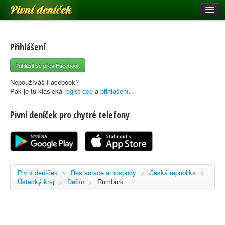
Pivní deníček
Restaurace a hospody
Pivní mapa
Přihlášení
Pivní značky
Přihlásit se přes Facebook
Nápověda
Nepoužíváš Facebook?
Pak je tu klasická
registrace
a
přihlašení
.
Pivní deníček pro chytré telefony
Přihlásit se
Registrace
Pivní deníček
>
Restaurace a hospody
>
Česká republika
>
Ústecký kraj
>
Děčín
>
Rumburk