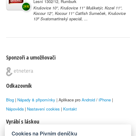
Lesní 1302/12, Rumburk
24 Kč
Krušovice 10°, Krušovice 11° Mušketýr, Kozel 11°,
Kocour 12°, Kocour 11° Catfish Sumeček, Krušovice
13º Svatomartinský speciál, ...
Sponzoři a umožňovači
Odkazovník
Blog
|
Nápady & připomínky
| Aplikace pro
Android
/
iPhone
|
Nápověda
|
Nastavení cookies
|
Kontakt
Vyrábí s láskou
Cookies na Pivním deníčku
© 2010–2026 by
Lukáš Zeman
aka Emka