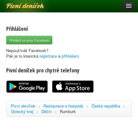
Pivní deníček
Restaurace a hospody
Pivní mapa
Přihlášení
Pivní značky
Přihlásit se přes Facebook
Nápověda
Nepoužíváš Facebook?
Pak je tu klasická
registrace
a
přihlašení
.
Pivní deníček pro chytré telefony
Přihlásit se
Registrace
Pivní deníček
>
Restaurace a hospody
>
Česká republika
>
Ústecký kraj
>
Děčín
>
Rumburk