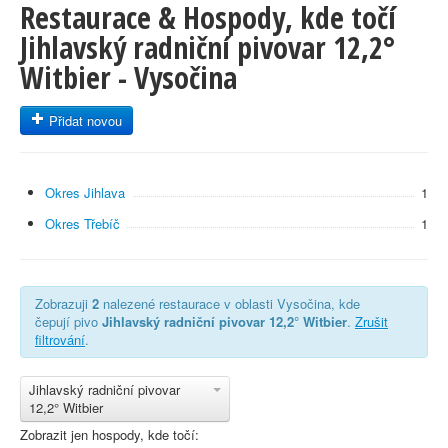
Restaurace & Hospody, kde točí
Jihlavský radniční pivovar 12,2°
Witbier - Vysočina
Přidat novou
Okres Jihlava
1
Okres Třebíč
1
Zobrazuji
2
nalezené restaurace v oblasti Vysočina, kde
čepují pivo
Jihlavský radniční pivovar 12,2° Witbier
.
Zrušit
filtrování
.
Jihlavský radniční pivovar
12,2° Witbier
Zobrazit jen hospody, kde točí: