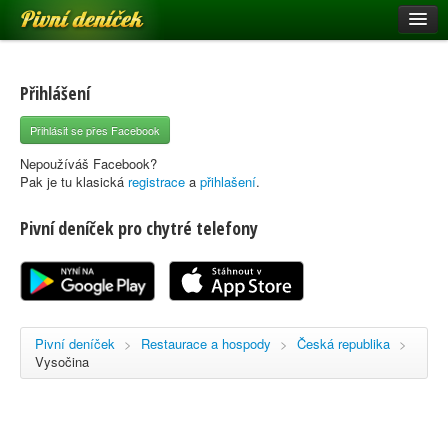
Pivní deníček
Restaurace a hospody
Pivní mapa
Přihlášení
Pivní značky
Přihlásit se přes Facebook
Nápověda
Nepoužíváš Facebook?
Pak je tu klasická
registrace
a
přihlašení
.
Pivní deníček pro chytré telefony
Přihlásit se
Registrace
Pivní deníček
>
Restaurace a hospody
>
Česká republika
>
Vysočina