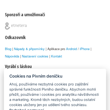
Sponzoři a umožňovači
Odkazovník
Blog
|
Nápady & připomínky
| Aplikace pro
Android
/
iPhone
|
Nápověda
|
Nastavení cookies
|
Kontakt
Vyrábí s láskou
Cookies na Pivním deníčku
© 2010–2026 by
Lukáš Zeman
aka Emka
Ahoj, používáme nezbytná cookies pro zajištění
Máme rádi
správné funkčnosti Pivního deníčku. Abychom mohli
přežít, používáme i cookies pro analytiku návštěvnosti
a marketing. Kromě těch nezbytných, budou ostatní
Pivní.info
cookies uloženy jen po udělení tvého souhlasu.