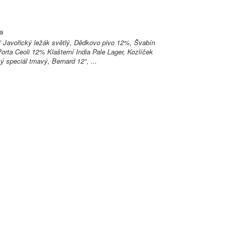
va
° Javořický ležák světlý, Dědkovo pivo 12%, Švabín
orta Ceoli 12% Klašterní India Pale Lager, Kozlíček
ý speciál tmavý, Bernard 12°, ...