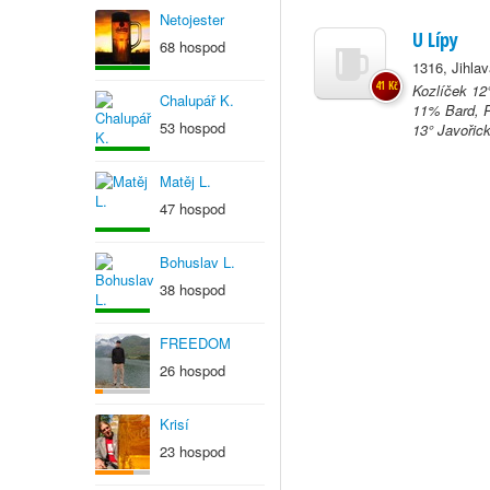
Netojester
U Lípy
68 hospod
1316, Jihla
41 Kč
Kozlíček 12
Chalupář K.
11% Bard, P
53 hospod
13° Javořick
Matěj L.
47 hospod
Bohuslav L.
38 hospod
FREEDOM
26 hospod
Krisí
23 hospod