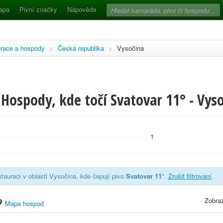
apa
Pivní značky
Nápověda
race a hospody
>
Česká republika
>
Vysočina
Hospody, kde točí Svatovar 11° - Vys
1
tauraci v oblasti Vysočina, kde čepují pivo
Svatovar 11°
.
Zrušit filtrování
.
Zobraz
Mapa hospod