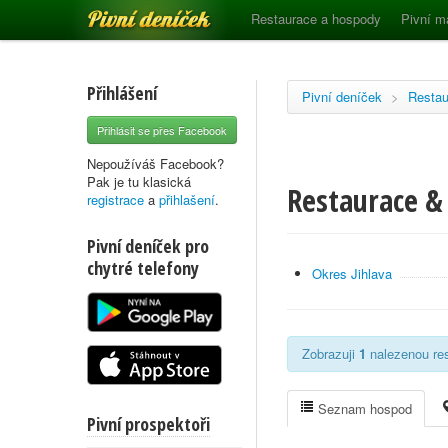
Pivní deníček
Restaurace a hospody
Pivní m
Přihlášení
Pivní deníček
>
Restau
Přihlásit se přes Facebook
Nepoužíváš Facebook?
Pak je tu klasická
Restaurace & 
registrace
a
přihlašení
.
Pivní deníček pro
chytré telefony
Okres Jihlava
Zobrazuji
1
nalezenou res
Seznam hospod
Pivní prospektoři