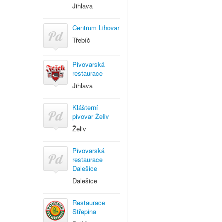
Jihlava
Centrum Lihovar
Třebíč
Pivovarská
restaurace
Jihlava
Klášterní
pivovar Želiv
Želiv
Pivovarská
restaurace
Dalešice
Dalešice
Restaurace
Střepina