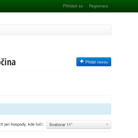
Přihlásit se
Registrace
očina
Přidat novou
it jen hospody, kde točí:
Svatovar 11°