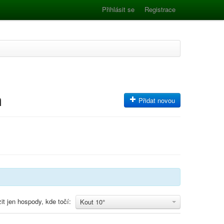
Přihlásit se
Registrace
a
Přidat novou
it jen hospody, kde točí:
Kout 10°