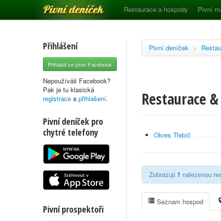
Pivní deníček
Restaurace a hospody
Pivní m
Přihlášení
Pivní deníček
>
Restau
Přihlásit se přes Facebook
Nepoužíváš Facebook?
Pak je tu klasická
Restaurace & 
registrace
a
přihlašení
.
Pivní deníček pro
chytré telefony
Okres Třebíč
Zobrazuji
1
nalezenou res
Seznam hospod
Pivní prospektoři