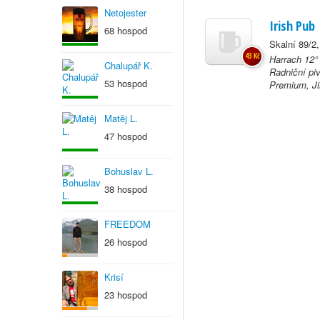
Netojester
Irish Pub
68 hospod
Skalní 89/2,
43 Kč
Harrach 12°
Chalupář K.
Radniční pi
53 hospod
Premium, Jih
Matěj L.
47 hospod
Bohuslav L.
38 hospod
FREEDOM
26 hospod
Krisí
23 hospod