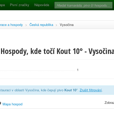
apa
Pivní značky
Nápověda
race a hospody
>
Česká republika
>
Vysočina
Hospody, kde točí Kout 10° - Vysočin
1
tauraci v oblasti Vysočina, kde čepují pivo
Kout 10°
.
Zrušit filtrování
.
Zobraz
Mapa hospod