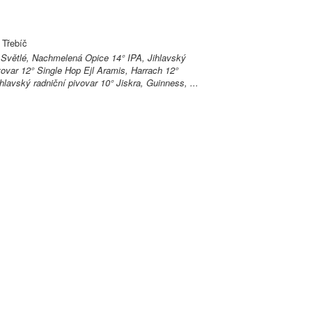
 Třebíč
 Světlé, Nachmelená Opice 14° IPA, Jihlavský
vovar 12° Single Hop Ejl Aramis, Harrach 12°
lavský radniční pivovar 10° Jiskra, Guinness, ...