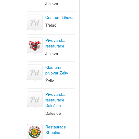
Jihlava
Centrum Lihovar
Třebíč
Pivovarská
restaurace
Jihlava
Klášterní
pivovar Želiv
Želiv
Pivovarská
restaurace
Dalešice
Dalešice
Restaurace
Střepina