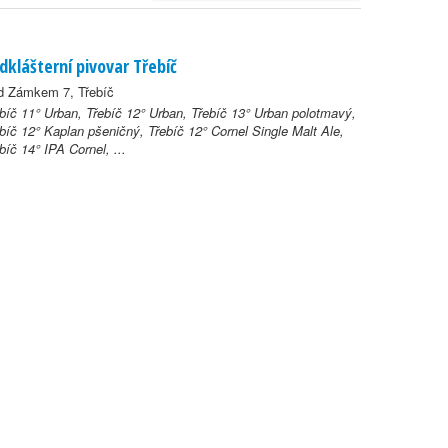
dklášterní pivovar Třebíč
d Zámkem 7, Třebíč
bíč 11° Urban, Třebíč 12° Urban, Třebíč 13° Urban polotmavý,
bíč 12° Kaplan pšeničný, Třebíč 12° Cornel Single Malt Ale,
bíč 14° IPA Cornel, ...