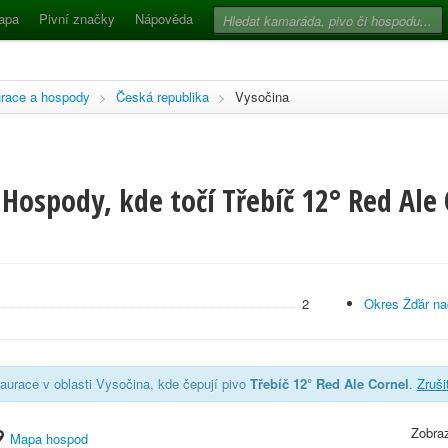
apa
Pivní značky
Nápověda
race a hospody
>
Česká republika
>
Vysočina
Hospody, kde točí Třebíč 12° Red Ale 
2
Okres Žďár n
aurace v oblasti Vysočina, kde čepují pivo
Třebíč 12° Red Ale Cornel
.
Zrušit
Zobraz
Mapa hospod