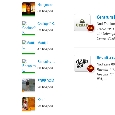
Netojester
68 hospod
Centrum 
Chalupář K.
Nad Zámkem
56 Kč
Třebíč 12° U
53 hospod
13° Urban p
Cornel Singl
Matěj L.
47 hospod
Revolta c
Bohuslav L.
Nádražní 66
38 hospod
50 Kč
Revolta 11°
Revolta 11°
IPA, ...
FREEDOM
26 hospod
Krisí
23 hospod