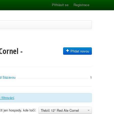
Přihlásit se
Registrace
Cornel -
Přidat novou
ad Sázavou
1
 filtrování
.
it jen hospody, kde točí:
Třebíč 12° Red Ale Cornel