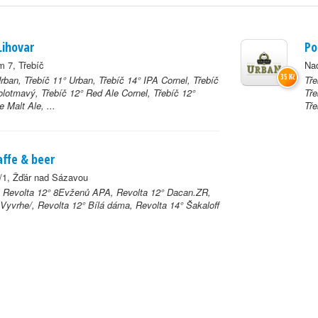
Lihovar
Po
 7, Třebíč
Na
35 Kč
rban, Třebíč 11° Urban, Třebíč 14° IPA Cornel, Třebíč
Tře
olotmavý, Třebíč 12° Red Ale Cornel, Třebíč 12°
Tře
e Malt Ale, ...
Tře
affe & beer
/1, Žďár nad Sázavou
, Revolta 12° 8Evženů APA, Revolta 12° Dacan.ZR,
 Vyvrhe/, Revolta 12° Bílá dáma, Revolta 14° Šakaloff