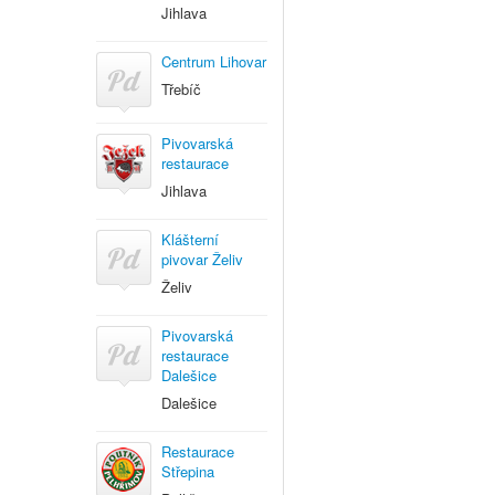
Jihlava
Centrum Lihovar
Třebíč
Pivovarská
restaurace
Jihlava
Klášterní
pivovar Želiv
Želiv
Pivovarská
restaurace
Dalešice
Dalešice
Restaurace
Střepina