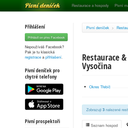
Pivní deníček
Restaurace a hospody
Pivní m
Přihlášení
Pivní deníček
>
Restau
Přihlásit se přes Facebook
Nepoužíváš Facebook?
Pak je tu klasická
Restaurace & 
registrace
a
přihlašení
.
Vysočina
Pivní deníček pro
chytré telefony
Okres Třebíč
Zobrazuji
3
nalezené rest
Pivní prospektoři
Seznam hospod