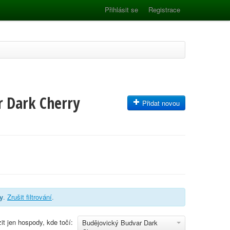
Přihlásit se
Registrace
r Dark Cherry
Přidat novou
y
.
Zrušit filtrování
.
it jen hospody, kde točí:
Budějovický Budvar Dark