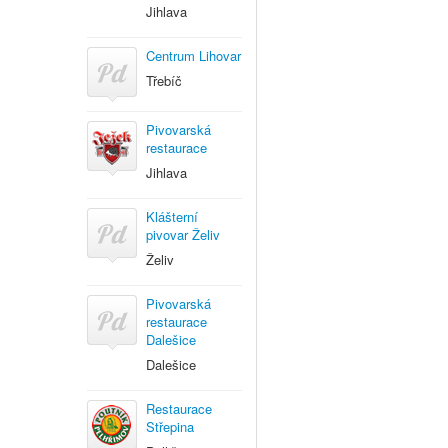
Jihlava
Centrum Lihovar
Třebíč
Pivovarská
restaurace
Jihlava
Klášterní
pivovar Želiv
Želiv
Pivovarská
restaurace
Dalešice
Dalešice
Restaurace
Střepina