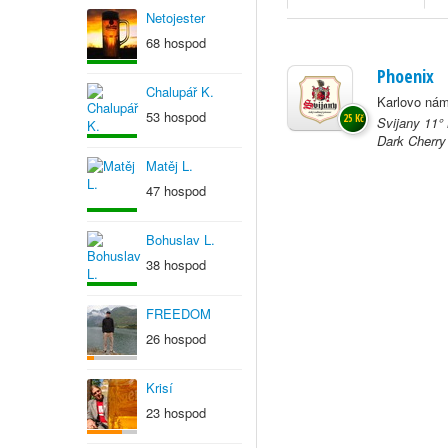
Netojester
68 hospod
Phoenix
Chalupář K.
Karlovo nám
53 hospod
25 Kč
Svijany 11°
Dark Cherry
Matěj L.
47 hospod
Bohuslav L.
38 hospod
FREEDOM
26 hospod
Krisí
23 hospod