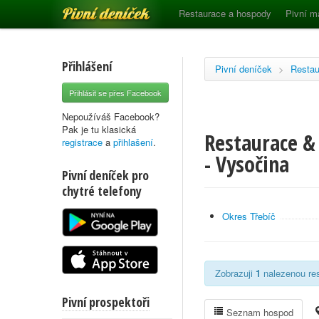
Pivní deníček
Restaurace a hospody
Pivní m
Přihlášení
Pivní deníček
>
Restau
Přihlásit se přes Facebook
Nepoužíváš Facebook?
Pak je tu klasická
Restaurace &
registrace
a
přihlašení
.
- Vysočina
Pivní deníček pro
chytré telefony
Okres Třebíč
Zobrazuji
1
nalezenou res
Pivní prospektoři
Seznam hospod