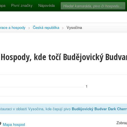
apa
Pivní značky
Nápověda
race a hospody
>
Česká republika
>
Vysočina
 Hospody, kde točí Budějovický Budva
1
tauraci v oblasti Vysočina, kde čepují pivo
Budějovický Budvar Dark Cherr
Zobraz
Mapa hospod