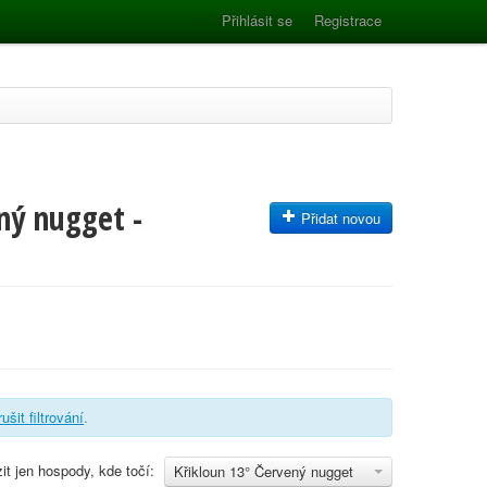
Přihlásit se
Registrace
ný nugget -
Přidat novou
rušit filtrování
.
it jen hospody, kde točí:
Křikloun 13° Červený nugget