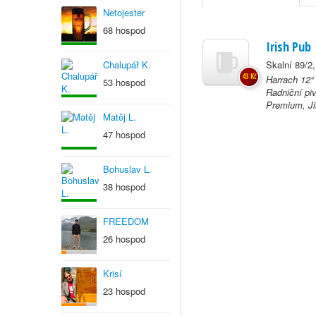
Netojester
68 hospod
Irish Pub
Chalupář K.
Skalní 89/2,
43 Kč
Harrach 12°
53 hospod
Radniční pi
Premium, Jih
Matěj L.
47 hospod
Bohuslav L.
38 hospod
FREEDOM
26 hospod
Krisí
23 hospod