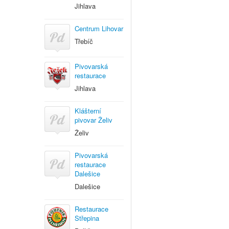
Jihlava
Centrum Lihovar
Třebíč
Pivovarská
restaurace
Jihlava
Klášterní
pivovar Želiv
Želiv
Pivovarská
restaurace
Dalešice
Dalešice
Restaurace
Střepina