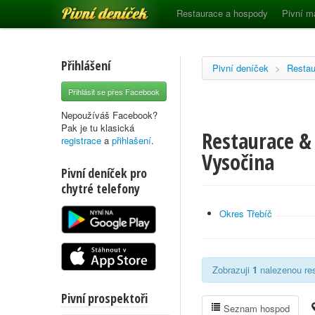
Pivní deníček
Restaurace a hospody
Pivní m
Přihlášení
Pivní deníček
>
Restau
Přihlásit se přes Facebook
Nepoužíváš Facebook?
Pak je tu klasická
Restaurace & 
registrace
a
přihlašení
.
Vysočina
Pivní deníček pro
chytré telefony
Okres Třebíč
Zobrazuji
1
nalezenou res
Pivní prospektoři
Seznam hospod