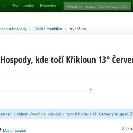
apa
Pivní značky
Nápověda
race a hospody
>
Česká republika
>
Vysočina
Hospody, kde točí Křikloun 13° Červe
1
tauraci v oblasti Vysočina, kde čepují pivo
Křikloun 13° Červený nugget
.
Z
Zobraz
Mapa hospod