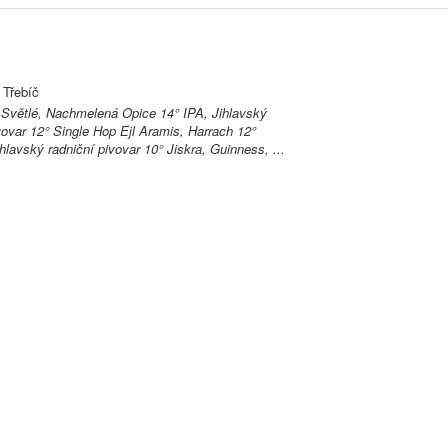
 Třebíč
 Světlé, Nachmelená Opice 14° IPA, Jihlavský
vovar 12° Single Hop Ejl Aramis, Harrach 12°
lavský radniční pivovar 10° Jiskra, Guinness, ...