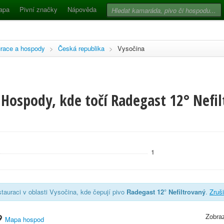
apa
Pivní značky
Nápověda
race a hospody
>
Česká republika
>
Vysočina
Hospody, kde točí Radegast 12° Nefil
1
tauraci v oblasti Vysočina, kde čepují pivo
Radegast 12° Nefiltrovaný
.
Zruši
Zobraz
Mapa hospod