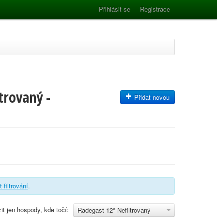
Přihlásit se
Registrace
trovaný -
Přidat novou
t filtrování
.
it jen hospody, kde točí:
Radegast 12° Nefiltrovaný