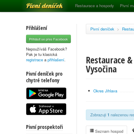
Pivní deníček
Restaurace a hospody
Pivní m
Přihlášení
Pivní deníček
>
Restau
Přihlásit se přes Facebook
Nepoužíváš Facebook?
Pak je tu klasická
Restaurace & 
registrace
a
přihlašení
.
Vysočina
Pivní deníček pro
chytré telefony
Okres Jihlava
Zobrazuji
1
nalezenou res
Pivní prospektoři
Seznam hospod