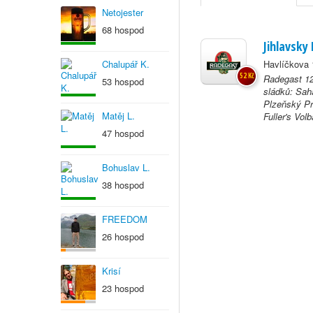
Netojester
68 hospod
Jihlavsky
Chalupář K.
Havlíčkova 
52 Kč
Radegast 12
53 hospod
sládků: Sah
Plzeňský Pra
Matěj L.
Fuller's Vol
47 hospod
Bohuslav L.
38 hospod
FREEDOM
26 hospod
Krisí
23 hospod