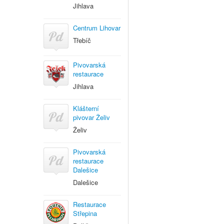
Jihlava
Centrum Lihovar
Třebíč
Pivovarská
restaurace
Jihlava
Klášterní
pivovar Želiv
Želiv
Pivovarská
restaurace
Dalešice
Dalešice
Restaurace
Střepina