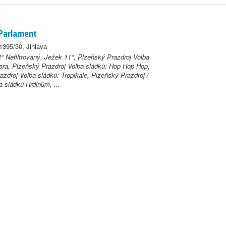
 Parlament
1395/30, Jihlava
° Nefiltrovaný, Ježek 11°, Plzeňský Prazdroj Volba
ara, Plzeňský Prazdroj Volba sládků: Hop Hop Hop,
zdroj Volba sládků: Tropikale, Plzeňský Prazdroj /
ba sládků Hrdinům, ...