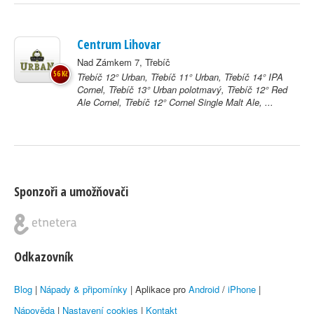
Centrum Lihovar
Nad Zámkem 7, Třebíč
56 Kč
Třebíč 12° Urban, Třebíč 11° Urban, Třebíč 14° IPA
Cornel, Třebíč 13° Urban polotmavý, Třebíč 12° Red
Ale Cornel, Třebíč 12° Cornel Single Malt Ale, ...
Sponzoři a umožňovači
Odkazovník
Blog
|
Nápady & připomínky
| Aplikace pro
Android
/
iPhone
|
Nápověda
|
Nastavení cookies
|
Kontakt