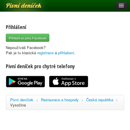
Pivní deníček
Restaurace a hospody
Pivní mapa
Přihlášení
Pivní značky
Přihlásit se přes Facebook
Nápověda
Nepoužíváš Facebook?
Pak je tu klasická
registrace
a
přihlašení
.
Pivní deníček pro chytré telefony
Přihlásit se
Registrace
Pivní deníček
>
Restaurace a hospody
>
Česká republika
>
Vysočina