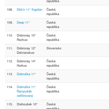
republika
108.
Děčín 11° Kapitán
Česká
republika
109.
Deep 11°
Česká
republika
110.
Dobronay 10°
Česká
Rezkuo
republika
111.
Dobronay 12°
Slovensko
Detvianskuo
112.
Dobronay 14°
Česká
Horkuo
republika
113.
Dobruška 11°
Česká
republika
114.
Dobruška 11°
Česká
Rampušák
republika
nefiltrovaný
115.
Drahoušek 10°
Česká
republika