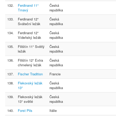
132.
Ferdinand 11°
Česká
Tmavý
republika
133.
Ferdinand 12°
Česká
Sváteční ležák
republika
134.
Ferdinand 12°
Česká
Vídeňský ležák
republika
135.
Filištín 11° Světlý
Česká
ležák
republika
136.
Filištín 12° Extra
Česká
chmelený ležák
republika
137.
Fischer Tradition
Francie
138.
Flekovský ležák
Česká
13°
republika
139.
Flekovský ležák
Česká
13° světlé
republika
140.
Forst Pils
Itálie