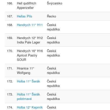
166.
Hell quöllfrich
Švýcarsko
Appenzeller
167.
Hellas Pils
Řecko
168.
Hendrych 11° H11
Česká
republika
169.
Hendrych 12° H12
Česká
India Pale Lager
republika
170.
Hendrych 16° H16
Česká
Apricot Pastry
republika
SOUR
171.
Hnanice 11°
Česká
Wolfgang
republika
172.
Holba 11° Šerák
Česká
republika
173.
Holba 11° Šerák
Česká
polotmavé
republika
174.
Holba 12° Keprník
Česká