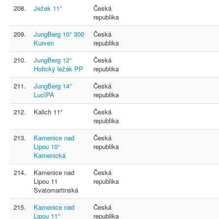
208.
Ježek 11°
Česká
republika
209.
JungBerg 10° 300
Česká
Kurven
republika
210.
JungBerg 12°
Česká
Hořický ležák PP
republika
211.
JungBerg 14°
Česká
LucIPA
republika
212.
Kalich 11°
Česká
republika
213.
Kamenice nad
Česká
Lipou 10°
republika
Kamenická
214.
Kamenice nad
Česká
Lipou 11
republika
Svatomartinská
215.
Kamenice nad
Česká
Lipou 11°
republika