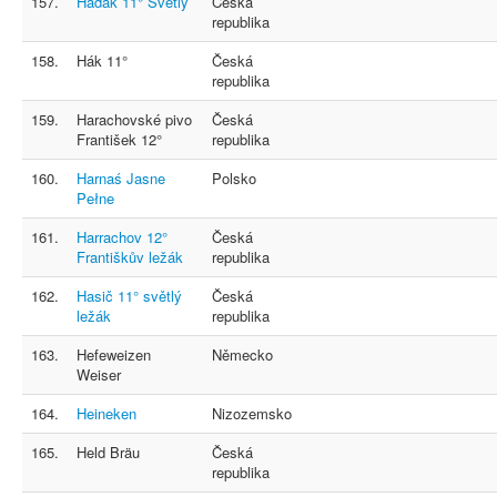
157.
Haďák 11° Světlý
Česká
republika
158.
Hák 11°
Česká
republika
159.
Harachovské pivo
Česká
František 12°
republika
160.
Harnaś Jasne
Polsko
Pełne
161.
Harrachov 12°
Česká
Františkův ležák
republika
162.
Hasič 11° světlý
Česká
ležák
republika
163.
Hefeweizen
Německo
Weiser
164.
Heineken
Nizozemsko
165.
Held Bräu
Česká
republika