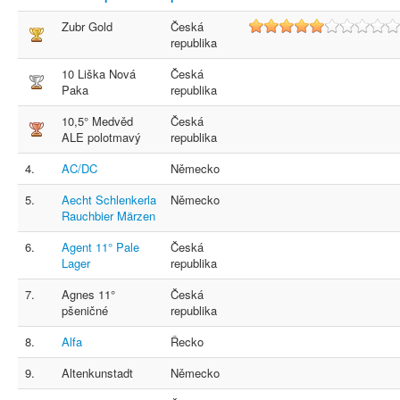
Zubr Gold
Česká
5
republika
10 Liška Nová
Česká
Paka
republika
10,5° Medvěd
Česká
ALE polotmavý
republika
4.
AC/DC
Německo
5.
Aecht Schlenkerla
Německo
Rauchbier Märzen
6.
Agent 11° Pale
Česká
Lager
republika
7.
Agnes 11°
Česká
pšeničné
republika
8.
Alfa
Řecko
9.
Altenkunstadt
Německo