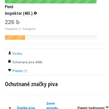
Pivní
inspektor (465.)
226 b
Inspektor 2. kategorie
Vizitka
Ochutnaná piva (698)
Přátelé (1)
Ochutnané značky piva
Země
#
Značka piva
původu
Vlastní hodnocení