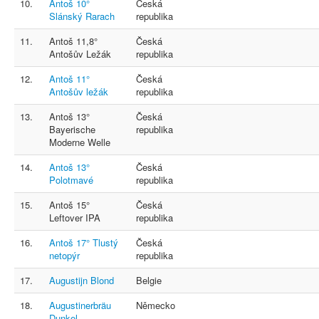
10.
Antoš 10°
Česká
Slánský Rarach
republika
11.
Antoš 11,8°
Česká
Antošův Ležák
republika
12.
Antoš 11°
Česká
Antošův ležák
republika
13.
Antoš 13°
Česká
Bayerische
republika
Moderne Welle
14.
Antoš 13°
Česká
Polotmavé
republika
15.
Antoš 15°
Česká
Leftover IPA
republika
16.
Antoš 17° Tlustý
Česká
netopýr
republika
17.
Augustijn Blond
Belgie
18.
Augustinerbräu
Německo
Dunkel