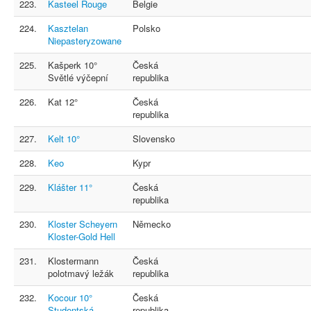
223.
Kasteel Rouge
Belgie
224.
Kasztelan
Polsko
Niepasteryzowane
225.
Kašperk 10°
Česká
Světlé výčepní
republika
226.
Kat 12°
Česká
republika
227.
Kelt 10°
Slovensko
228.
Keo
Kypr
229.
Klášter 11°
Česká
republika
230.
Kloster Scheyern
Německo
Kloster-Gold Hell
231.
Klostermann
Česká
polotmavý ležák
republika
232.
Kocour 10°
Česká
Studentská
republika