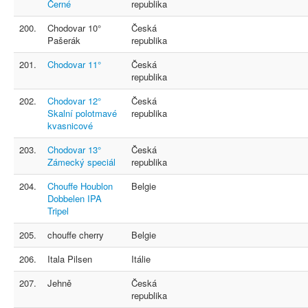
Černé
republika
200.
Chodovar 10°
Česká
Pašerák
republika
201.
Chodovar 11°
Česká
republika
202.
Chodovar 12°
Česká
Skalní polotmavé
republika
kvasnicové
203.
Chodovar 13°
Česká
Zámecký speciál
republika
204.
Chouffe Houblon
Belgie
Dobbelen IPA
Tripel
205.
chouffe cherry
Belgie
206.
Itala Pilsen
Itálie
207.
Jehně
Česká
republika