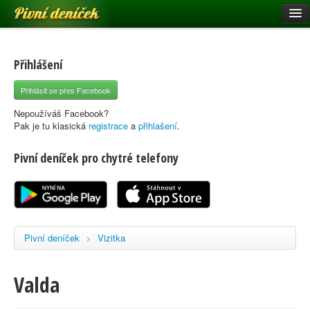
Pivní deníček
Restaurace a hospody
Pivní mapa
Přihlášení
Pivní značky
Přihlásit se přes Facebook
Nápověda
Nepoužíváš Facebook?
Pak je tu klasická
registrace
a
přihlašení
.
Pivní deníček pro chytré telefony
Přihlásit se
Registrace
Pivní deníček
>
Vizitka
Valda