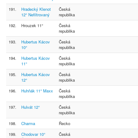
191.
Hradecký Klenot
Česká
12° Nefiltrovaný
republika
192.
Hrouzek 11°
Česká
republika
193.
Hubertus Kácov
Česká
10°
republika
194.
Hubertus Kácov
Česká
11°
republika
195.
Hubertus Kácov
Česká
12°
republika
196.
Huhňák 11° Maxx
Česká
republika
197.
Hulvát 12°
Česká
republika
198.
Charma
Řecko
199.
Chodovar 10°
Česká