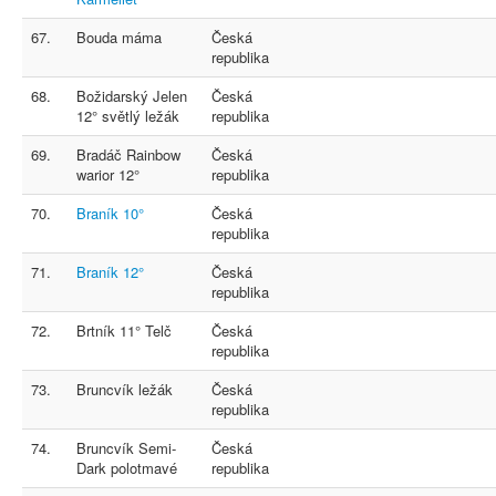
67.
Bouda máma
Česká
republika
68.
Božidarský Jelen
Česká
12° světlý ležák
republika
69.
Bradáč Rainbow
Česká
warior 12°
republika
70.
Braník 10°
Česká
republika
71.
Braník 12°
Česká
republika
72.
Brtník 11° Telč
Česká
republika
73.
Bruncvík ležák
Česká
republika
74.
Bruncvík Semi-
Česká
Dark polotmavé
republika