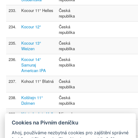
233.
Kocour 11° Helles
Česká
republika
234.
Kocour 12°
Česká
republika
235.
Kocour 13°
Česká
Weizen
republika
236.
Kocour 14°
Česká
Samuraj
republika
American IPA
237.
Kohout 11° Blatná
Česká
republika
238.
Kolštejn 11°
Česká
Dolmen
republika
239.
König Ludwig Hell
Německo
Cookies na Pivním deníčku
240.
Konrad 11°
Česká
republika
Ahoj, používáme nezbytná cookies pro zajištění správné