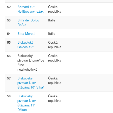
52.
Bernard 12°
Česká
Nefiltrovaný ležák
republika
53.
Birra del Borgo
Itálie
ReAle
54.
Birra Moretti
Itálie
55.
Biskupický
Česká
Gajdoš 12°
republika
56.
Biskupský
Česká
pivovar Litoměřice
republika
Free
nealkoholické
57.
Biskupský
Česká
pivovar U sv.
republika
Štěpána 10° Vikář
58.
Biskupský
Česká
pivovar U sv.
republika
Štěpána 11°
Děkan