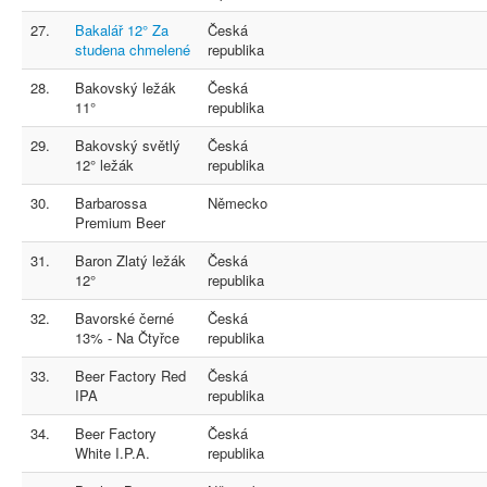
27.
Bakalář 12° Za
Česká
studena chmelené
republika
28.
Bakovský ležák
Česká
11°
republika
29.
Bakovský světlý
Česká
12° ležák
republika
30.
Barbarossa
Německo
Premium Beer
31.
Baron Zlatý ležák
Česká
12°
republika
32.
Bavorské černé
Česká
13% - Na Čtyřce
republika
33.
Beer Factory Red
Česká
IPA
republika
34.
Beer Factory
Česká
White I.P.A.
republika