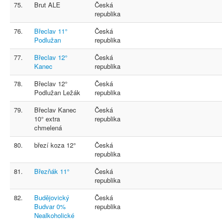
75.
Brut ALE
Česká
republika
76.
Břeclav 11°
Česká
Podlužan
republika
77.
Břeclav 12°
Česká
Kanec
republika
78.
Břeclav 12°
Česká
Podlužan Ležák
republika
79.
Břeclav Kanec
Česká
10° extra
republika
chmelená
80.
březí koza 12°
Česká
republika
81.
Březňák 11°
Česká
republika
82.
Budějovický
Česká
Budvar 0%
republika
Nealkoholické