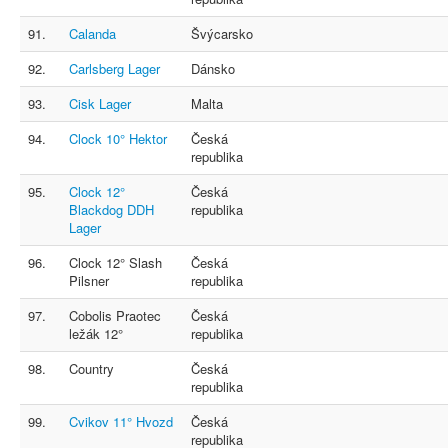
91.
Calanda
Švýcarsko
92.
Carlsberg Lager
Dánsko
93.
Cisk Lager
Malta
94.
Clock 10° Hektor
Česká
republika
95.
Clock 12°
Česká
Blackdog DDH
republika
Lager
96.
Clock 12° Slash
Česká
Pilsner
republika
97.
Cobolis Praotec
Česká
ležák 12°
republika
98.
Country
Česká
republika
99.
Cvikov 11° Hvozd
Česká
republika