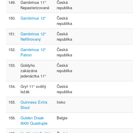
149.
Gambrinus 11°
Česká
Nepasterizované
republika
150.
Gambrinus 12°
Česká
republika
151.
Gambrinus 12°
Česká
Nefiltrovaný
republika
152.
Gambrinus 12°
Česká
Patron
republika
153.
Goldyho
Česká
zakázána
republika
jedenáctka 11°
154.
Gryf 11° světlý
Česká
ležák
republika
155.
Guinness Extra
Irsko
Stout
156.
Gulden Draak
Belgie
9000 Quadruple