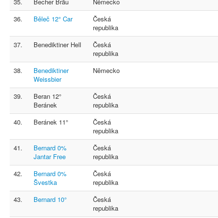
35.
Becher Bräu
Německo
36.
Běleč 12° Car
Česká
republika
37.
Benediktiner Hell
Česká
republika
38.
Benediktiner
Německo
Weissbier
39.
Beran 12°
Česká
Beránek
republika
40.
Beránek 11°
Česká
republika
41.
Bernard 0%
Česká
Jantar Free
republika
42.
Bernard 0%
Česká
Švestka
republika
43.
Bernard 10°
Česká
republika