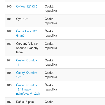
100.
Cvikov 12° Klíč
Česká
republika
101.
Cyril 12°
Česká
republika
102.
Černá Hora 12°
Česká
Granát
republika
103.
Červený Vlk 13°
Česká
spodně kvašený
republika
ležák
104.
Český Krumlov
Česká
11°
republika
105.
Český Krumlov
Česká
12°
republika
106.
Český Krumlov
Česká
12° Tmavý
republika
nakuřovaný ležák
107.
Dašické pivo
Česká