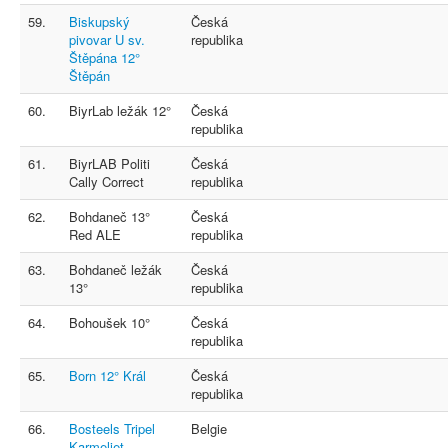
59.
Biskupský
Česká
pivovar U sv.
republika
Štěpána 12°
Štěpán
60.
BiyrLab ležák 12°
Česká
republika
61.
BiyrLAB Politi
Česká
Cally Correct
republika
62.
Bohdaneč 13°
Česká
Red ALE
republika
63.
Bohdaneč ležák
Česká
13°
republika
64.
Bohoušek 10°
Česká
republika
65.
Born 12° Král
Česká
republika
66.
Bosteels Tripel
Belgie
Karmeliet