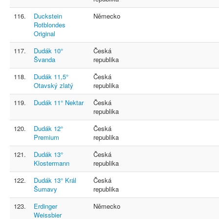
116.
Duckstein
Německo
Rotblondes
Original
117.
Dudák 10°
Česká
Švanda
republika
118.
Dudák 11,5°
Česká
Otavský zlatý
republika
119.
Dudák 11° Nektar
Česká
republika
120.
Dudák 12°
Česká
Premium
republika
121.
Dudák 13°
Česká
Klostermann
republika
122.
Dudák 13° Král
Česká
Šumavy
republika
123.
Erdinger
Německo
Weissbier