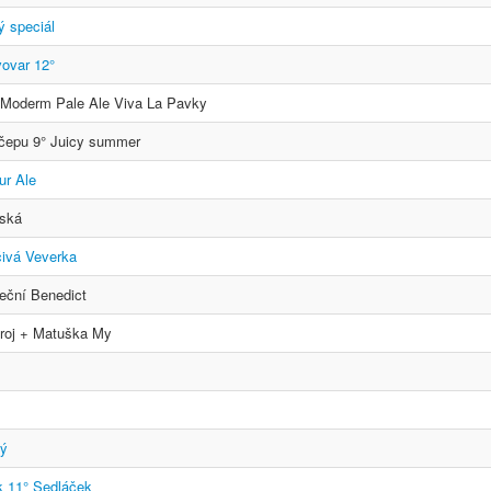
ý speciál
vovar 12°
° Moderm Pale Ale Viva La Pavky
 čepu 9° Juicy summer
ur Ale
nská
čivá Veverka
eční Benedict
droj + Matuška My
vý
k 11° Sedláček