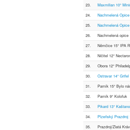
23.
Maxmilian 10° Min
24.
Nachmelená Opice
25.
Nachmelená Opice 
26.
Nachmelená opice 1
27.
Němčice 15° IPA 
28.
Ničitel 12° Nectaro
29.
Obora 12° Philadel
30.
Ostravar 14° Grifel
31.
Parník 15° Bylo ná
32.
Parník 9° Kolofuk
33.
Pikard 13° Kaštano
34.
Plzeňský Prazdroj 
35.
Prazdroj/Zlatá Kráv