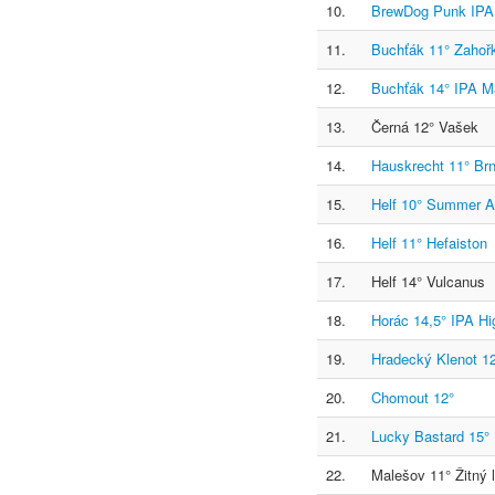
10.
BrewDog Punk IPA
11.
Buchťák 11° Zahořk
12.
Buchťák 14° IPA 
13.
Černá 12° Vašek
14.
Hauskrecht 11° Br
15.
Helf 10° Summer A
16.
Helf 11° Hefaiston
17.
Helf 14° Vulcanus
18.
Horác 14,5° IPA Hi
19.
Hradecký Klenot 12
20.
Chomout 12°
21.
Lucky Bastard 15° 
22.
Malešov 11° Žitný 