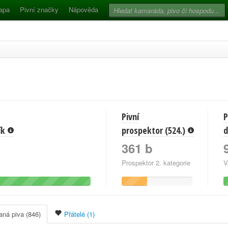
apa
Pivní značky
Nápověda
Pivní
P
ník
prospektor (524.)
d
361 b
Prospektor 2. kategorie
V
ná piva (846)
Přátelé (1)