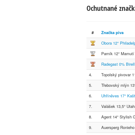
Ochutnané značk
#
Značka piva
Obora 12° Philadel
Parník 12° Mamutí
Radegast 0% Birell
4.
Topolský pivovar 1
5.
Třebovský mlýn 13
6.
Uhříněves 17° Kaš
7.
Valášek 13,5° Utah
8.
Agent 14° Stylish G
9.
Auersperg Ronieho