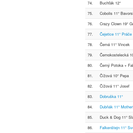
74.
Buchťák 12°
75.
Cobolis 11° Bavorsk
76.
Crazy Clown 19° Gr
77.
Čejetice 11° Práče
78.
Černá 11° Vincek
79.
Černokostelecká 10
80.
Černý Potoka + Fa
81.
Čížová 10° Pepa
82.
Čížová 11° Josef
83.
Dobruška 11°
84.
Dubňák 11° Mother
85.
Duck & Dog 11° Sl
86.
Falkenštejn 11° Sv