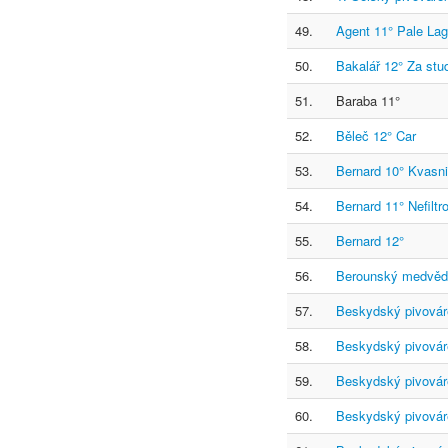
49.
Agent 11° Pale Lag
50.
Bakalář 12° Za st
51.
Baraba 11°
52.
Běleč 12° Car
53.
Bernard 10° Kvasn
54.
Bernard 11° Nefiltr
55.
Bernard 12°
56.
Berounský medvěd 
57.
Beskydský pivovár
58.
Beskydský pivovár
59.
Beskydský pivovár
60.
Beskydský pivovár