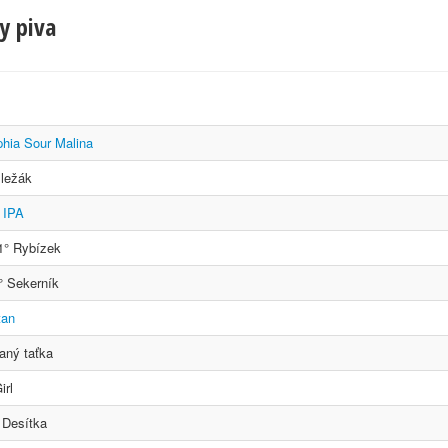
y piva
phia Sour Malina
 ležák
 IPA
1° Rybízek
° Sekerník
tan
aný taťka
irl
 Desítka