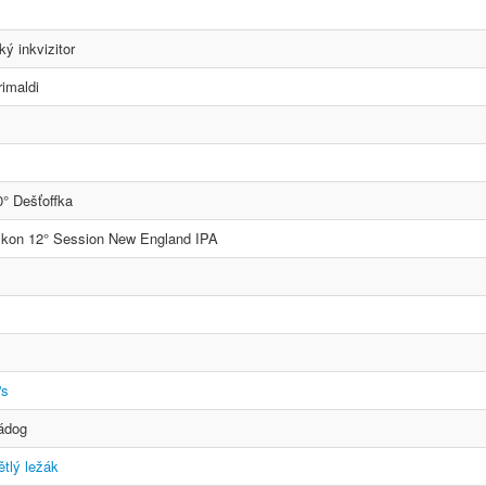
ý inkvizitor
imaldi
° Dešťoffka
lkon 12° Session New England IPA
's
ádog
ětlý ležák