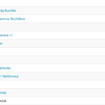
lej Buchťák
Maximus Buchťákus
něnská 11
le
ghlander
° Nefiltrovaný
India
ležák