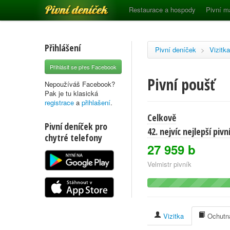
Pivní deníček
Restaurace a hospody
Pivní m
Přihlášení
Pivní deníček
>
Vizitka
Přihlásit se přes Facebook
Pivní poušť
Nepoužíváš Facebook?
Pak je tu klasická
registrace
a
přihlašení
.
Celkově
Pivní deníček pro
42. nejvíc nejlepší piv
chytré telefony
27 959 b
Velmistr pivník
Vizitka
Ochutna