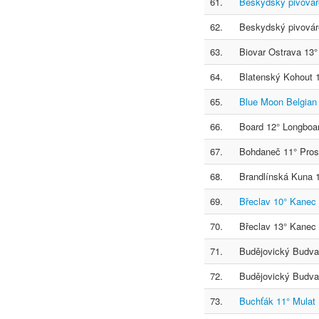
61.
Beskydský pivovár
62.
Beskydský pivovár
63.
Biovar Ostrava 13
64.
Blatenský Kohout 
65.
Blue Moon Belgian
66.
Board 12° Longboa
67.
Bohdaneč 11° Pros
68.
Brandlínská Kuna 
69.
Břeclav 10° Kanec
70.
Břeclav 13° Kanec
71.
Budějovický Budva
72.
Budějovický Budvar
73.
Buchťák 11° Mulat