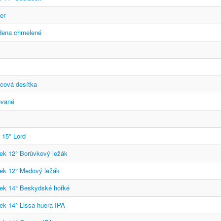
er
udena chmelené
icová desítka
ované
15° Lord
ek 12° Borůvkový ležák
ek 12° Medový ležák
ek 14° Beskydské hořké
ek 14° Lissa huera IPA