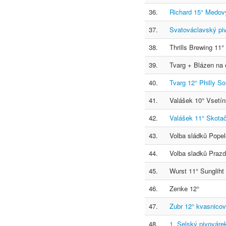
36.
Richard 15° Medov
37.
Svatováclavský pi
38.
Thrills Brewing 11
39.
Tvarg + Blázen na
40.
Tvarg 12° Philly So
41.
Valášek 10° Vsetí
42.
Valášek 11° Skota
43.
Volba sládků Popel
44.
Volba sladků Praz
45.
Wurst 11° Sungliht
46.
Zenke 12°
47.
Zubr 12° kvasnico
48.
1. Selský pivováre