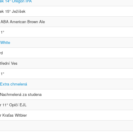
ek 14° Oregon IPA
ek 15° Ježíšek
° ABA American Brown Ale
11°
 White
rd
třední Ves
11°
 Extra chmelená
 Nachmelená za studena
r 11° Opičí EJL
 Kraťas Witbier