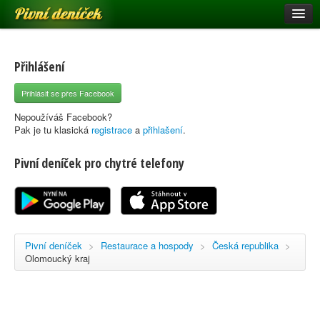
Pivní deníček
Restaurace a hospody
Pivní mapa
Přihlášení
Pivní značky
Přihlásit se přes Facebook
Nápověda
Nepoužíváš Facebook?
Pak je tu klasická
registrace
a
přihlašení
.
Pivní deníček pro chytré telefony
Přihlásit se
Registrace
Pivní deníček
>
Restaurace a hospody
>
Česká republika
>
Olomoucký kraj