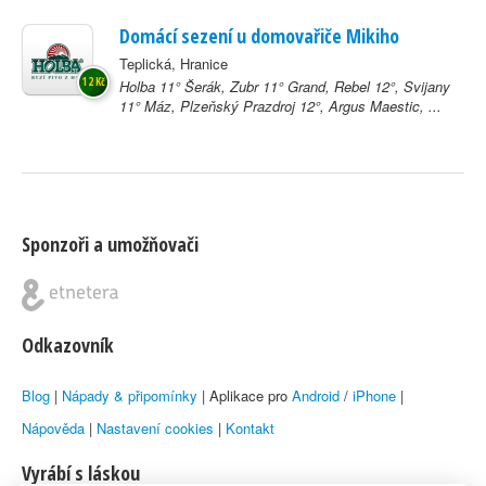
Domácí sezení u domovařiče Mikiho
Teplická, Hranice
12 Kč
Holba 11° Šerák, Zubr 11° Grand, Rebel 12°, Svijany
11° Máz, Plzeňský Prazdroj 12°, Argus Maestic, ...
Sponzoři a umožňovači
Odkazovník
Blog
|
Nápady & připomínky
| Aplikace pro
Android
/
iPhone
|
Nápověda
|
Nastavení cookies
|
Kontakt
Vyrábí s láskou