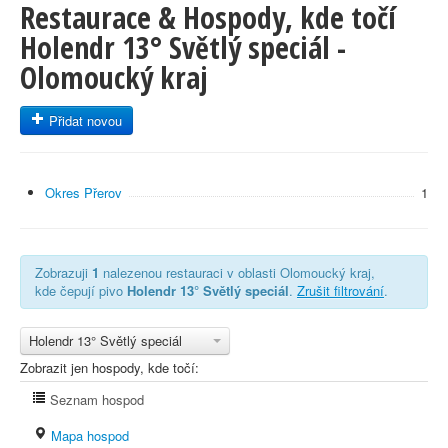
Restaurace & Hospody, kde točí
Holendr 13° Světlý speciál -
Olomoucký kraj
Přidat novou
Okres Přerov
1
Zobrazuji
1
nalezenou restauraci v oblasti Olomoucký kraj,
kde čepují pivo
Holendr 13° Světlý speciál
.
Zrušit filtrování
.
Holendr 13° Světlý speciál
Zobrazit jen hospody, kde točí:
Seznam hospod
Mapa hospod