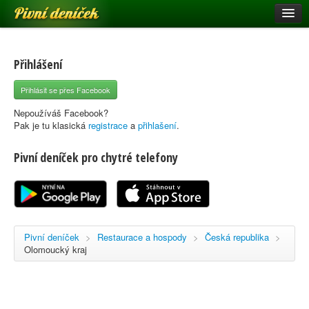
Pivní deníček
Restaurace a hospody
Pivní mapa
Přihlášení
Pivní značky
Přihlásit se přes Facebook
Nápověda
Nepoužíváš Facebook?
Pak je tu klasická
registrace
a
přihlašení
.
Pivní deníček pro chytré telefony
Přihlásit se
Registrace
Pivní deníček
>
Restaurace a hospody
>
Česká republika
>
Olomoucký kraj