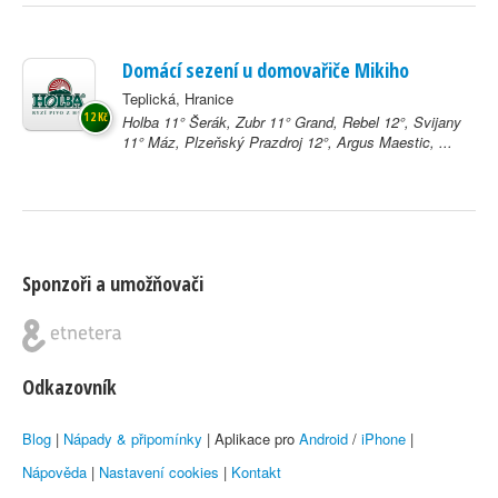
Domácí sezení u domovařiče Mikiho
Teplická, Hranice
12 Kč
Holba 11° Šerák, Zubr 11° Grand, Rebel 12°, Svijany
11° Máz, Plzeňský Prazdroj 12°, Argus Maestic, ...
Sponzoři a umožňovači
Odkazovník
Blog
|
Nápady & připomínky
| Aplikace pro
Android
/
iPhone
|
Nápověda
|
Nastavení cookies
|
Kontakt