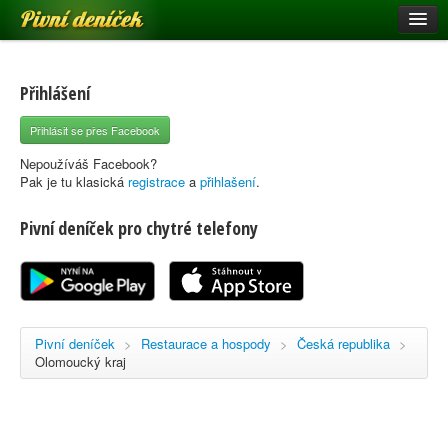
Pivní deníček
Restaurace a hospody
Pivní mapa
Přihlášení
Pivní značky
Přihlásit se přes Facebook
Nápověda
Nepoužíváš Facebook?
Pak je tu klasická
registrace
a
přihlašení
.
Pivní deníček pro chytré telefony
Přihlásit se
Registrace
Pivní deníček
>
Restaurace a hospody
>
Česká republika
>
Olomoucký kraj