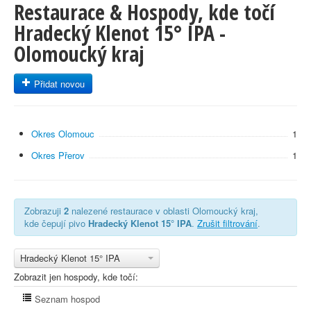
Restaurace & Hospody, kde točí
Hradecký Klenot 15° IPA -
Olomoucký kraj
Přidat novou
Okres Olomouc
1
Okres Přerov
1
Zobrazuji
2
nalezené restaurace v oblasti Olomoucký kraj,
kde čepují pivo
Hradecký Klenot 15° IPA
.
Zrušit filtrování
.
Hradecký Klenot 15° IPA
Zobrazit jen hospody, kde točí:
Seznam hospod