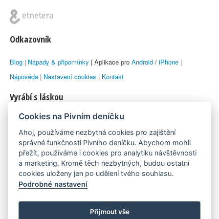
Odkazovník
Blog
|
Nápady & připomínky
| Aplikace pro
Android
/
iPhone
|
Nápověda
|
Nastavení cookies
|
Kontakt
Vyrábí s láskou
Cookies na Pivním deníčku
© 2010–2026 by
Lukáš Zeman
aka Emka
Ahoj, používáme nezbytná cookies pro zajištění
Máme rádi
správné funkčnosti Pivního deníčku. Abychom mohli
přežít, používáme i cookies pro analytiku návštěvnosti
a marketing. Kromě těch nezbytných, budou ostatní
Pivní.info
cookies uloženy jen po udělení tvého souhlasu.
Podrobné nastavení
Poznámka pod čarou
Pivní deníček je nezávislý zdroj, který není spjat s žádným
Přijmout vše