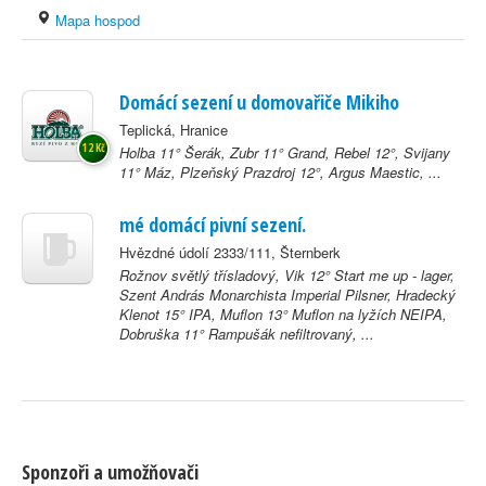
Mapa hospod
Domácí sezení u domovařiče Mikiho
Teplická, Hranice
12 Kč
Holba 11° Šerák, Zubr 11° Grand, Rebel 12°, Svijany
11° Máz, Plzeňský Prazdroj 12°, Argus Maestic, ...
mé domácí pivní sezení.
Hvězdné údolí 2333/111, Šternberk
Rožnov světlý třísladový, Vik 12° Start me up - lager,
Szent András Monarchista Imperial Pilsner, Hradecký
Klenot 15° IPA, Muflon 13° Muflon na lyžích NEIPA,
Dobruška 11° Rampušák nefiltrovaný, ...
Sponzoři a umožňovači