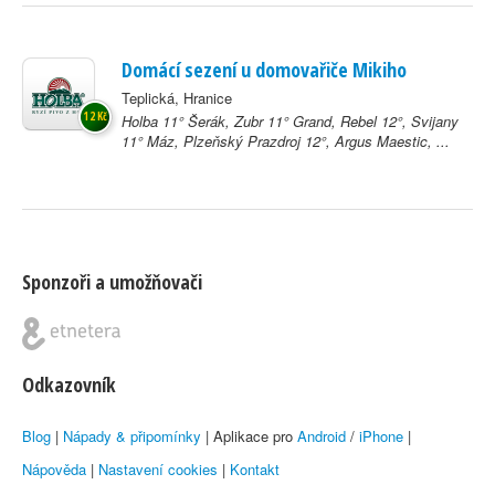
Domácí sezení u domovařiče Mikiho
Teplická, Hranice
12 Kč
Holba 11° Šerák, Zubr 11° Grand, Rebel 12°, Svijany
11° Máz, Plzeňský Prazdroj 12°, Argus Maestic, ...
Sponzoři a umožňovači
Odkazovník
Blog
|
Nápady & připomínky
| Aplikace pro
Android
/
iPhone
|
Nápověda
|
Nastavení cookies
|
Kontakt