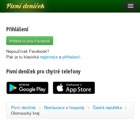
Pivní deníček
Restaurace a hospody
Pivní mapa
Přihlášení
Pivní značky
Přihlásit se přes Facebook
Nápověda
Nepoužíváš Facebook?
Pak je tu klasická
registrace
a
přihlašení
.
Pivní deníček pro chytré telefony
Přihlásit se
Registrace
Pivní deníček
>
Restaurace a hospody
>
Česká republika
>
Olomoucký kraj