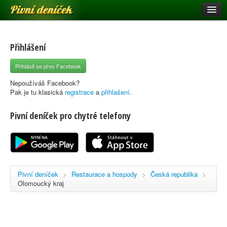
Pivní deníček
Restaurace a hospody
Pivní mapa
Přihlášení
Pivní značky
Přihlásit se přes Facebook
Nápověda
Nepoužíváš Facebook?
Pak je tu klasická
registrace
a
přihlašení
.
Pivní deníček pro chytré telefony
Přihlásit se
Registrace
Pivní deníček
>
Restaurace a hospody
>
Česká republika
>
Olomoucký kraj