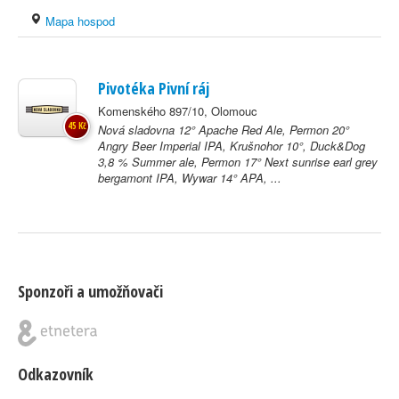
Mapa hospod
Pivotéka Pivní ráj
Komenského 897/10, Olomouc
45 Kč
Nová sladovna 12° Apache Red Ale, Permon 20°
Angry Beer Imperial IPA, Krušnohor 10°, Duck&Dog
3,8 % Summer ale, Permon 17° Next sunrise earl grey
bergamont IPA, Wywar 14° APA, ...
Sponzoři a umožňovači
Odkazovník