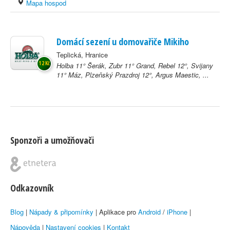
Mapa hospod
Domácí sezení u domovařiče Mikiho
Teplická, Hranice
12 Kč
Holba 11° Šerák, Zubr 11° Grand, Rebel 12°, Svijany
11° Máz, Plzeňský Prazdroj 12°, Argus Maestic, ...
Sponzoři a umožňovači
Odkazovník
Blog
|
Nápady & připomínky
| Aplikace pro
Android
/
iPhone
|
Nápověda
|
Nastavení cookies
|
Kontakt