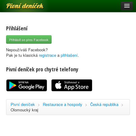
Pivní deníček
Restaurace a hospody
Pivní mapa
Přihlášení
Pivní značky
Přihlásit se přes Facebook
Nápověda
Nepoužíváš Facebook?
Pak je tu klasická
registrace
a
přihlašení
.
Pivní deníček pro chytré telefony
Přihlásit se
Registrace
Pivní deníček
>
Restaurace a hospody
>
Česká republika
>
Olomoucký kraj