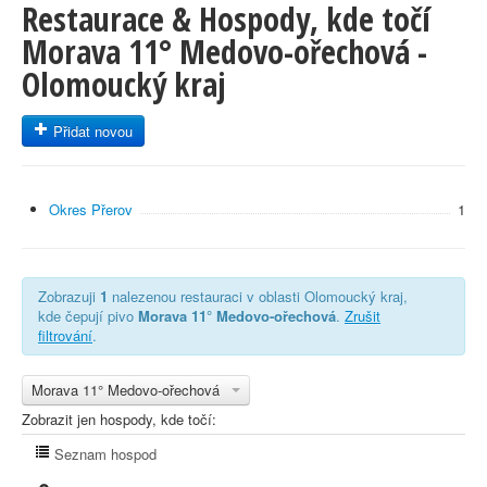
Restaurace & Hospody, kde točí
Morava 11° Medovo-ořechová -
Olomoucký kraj
Přidat novou
Okres Přerov
1
Zobrazuji
1
nalezenou restauraci v oblasti Olomoucký kraj,
kde čepují pivo
Morava 11° Medovo-ořechová
.
Zrušit
filtrování
.
Morava 11° Medovo-ořechová
Zobrazit jen hospody, kde točí:
Seznam hospod