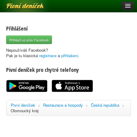
Pivní deníček
Restaurace a hospody
Pivní mapa
Přihlášení
Pivní značky
Přihlásit se přes Facebook
Nápověda
Nepoužíváš Facebook?
Pak je tu klasická
registrace
a
přihlašení
.
Pivní deníček pro chytré telefony
Přihlásit se
Registrace
Pivní deníček
>
Restaurace a hospody
>
Česká republika
>
Olomoucký kraj