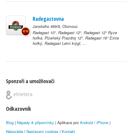
Radegastovna
Janského 469/8, Olomouc
43 Kč
Radegast 10°, Radegast 12°, Radegast 12° Ryze
hořká, Plzeňský Prazdroj 12°, Radegast 16° Extra
hořký, Radegast Letní krýgl, ...
Sponzoři a umožňovači
Odkazovník
Blog
|
Nápady & připomínky
| Aplikace pro
Android
/
iPhone
|
Nápověda
|
Nastavení cookies
|
Kontakt