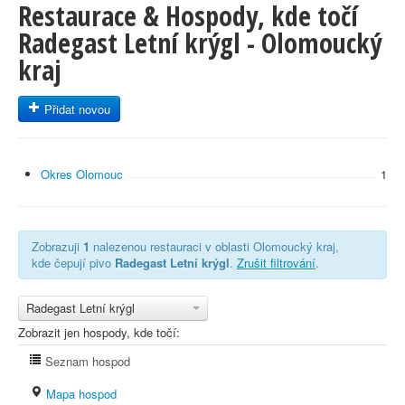
Restaurace & Hospody, kde točí
Radegast Letní krýgl - Olomoucký
kraj
Přidat novou
Okres Olomouc
1
Zobrazuji
1
nalezenou restauraci v oblasti Olomoucký kraj,
kde čepují pivo
Radegast Letní krýgl
.
Zrušit filtrování
.
Radegast Letní krýgl
Zobrazit jen hospody, kde točí:
Seznam hospod
Mapa hospod