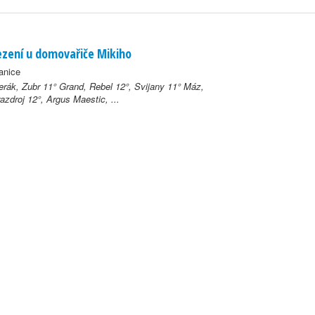
zení u domovařiče Mikiho
anice
erák, Zubr 11° Grand, Rebel 12°, Svijany 11° Máz,
zdroj 12°, Argus Maestic, ...