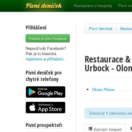
Pivní deníček
Restaurace a hospody
Pivní m
Přihlášení
Pivní deníček
>
Restau
Přihlásit se přes Facebook
Nepoužíváš Facebook?
Pak je tu klasická
Restaurace &
registrace
a
přihlašení
.
Urbock - Olo
Pivní deníček pro
chytré telefony
Okres Přerov
Zobrazuji
1
nalezenou res
Pivní prospektoři
Seznam hospod