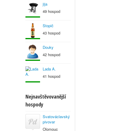
jija
49 hospod
Stopič
43 hospod
Douky
42 hospod
Lada A.
41 hospod
Nejnavštěvovanější
hospody
Svatováclavský
pivovar
Olomouc