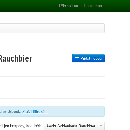
Přihlásit se
Registrace
Rauchbier
Přidat novou
bier Urbock
.
Zrušit filtrování
.
it jen hospody, kde točí:
Aecht Schlenkerla Rauchbier