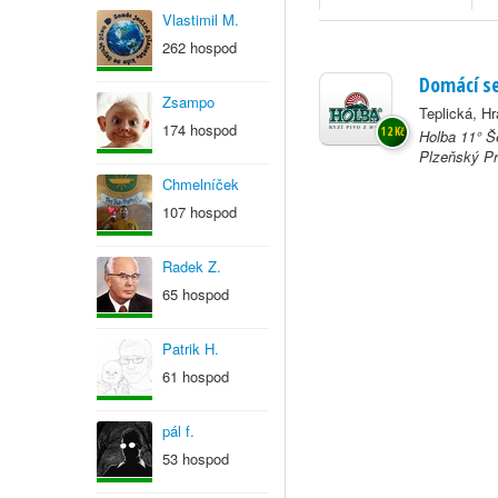
Vlastimil M.
262 hospod
Domácí se
Zsampo
Teplická, Hr
174 hospod
12 Kč
Holba 11° Š
Plzeňský Pra
Chmelníček
107 hospod
Radek Z.
65 hospod
Patrik H.
61 hospod
pál f.
53 hospod