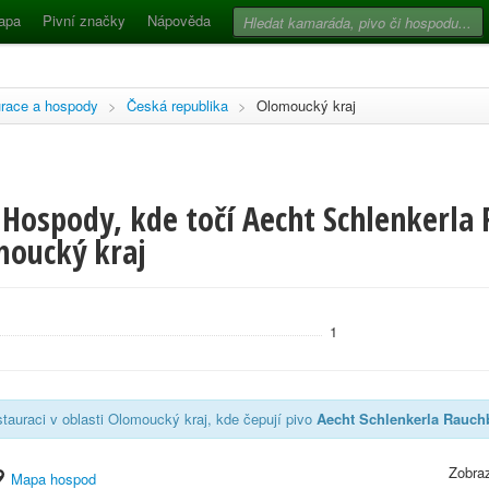
apa
Pivní značky
Nápověda
race a hospody
>
Česká republika
>
Olomoucký kraj
 Hospody, kde točí Aecht Schlenkerla 
moucký kraj
1
tauraci v oblasti Olomoucký kraj, kde čepují pivo
Aecht Schlenkerla Rauch
Zobraz
Mapa hospod