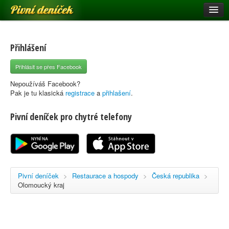
Pivní deníček
Restaurace a hospody
Pivní mapa
Přihlášení
Pivní značky
Přihlásit se přes Facebook
Nápověda
Nepoužíváš Facebook?
Pak je tu klasická
registrace
a
přihlašení
.
Pivní deníček pro chytré telefony
Přihlásit se
Registrace
Pivní deníček
>
Restaurace a hospody
>
Česká republika
>
Olomoucký kraj