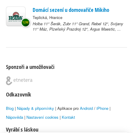
Domácí sezení u domovařiče Mikiho
Teplická, Hranice
12 Kč
Holba 11° Šerák, Zubr 11° Grand, Rebel 12°, Svijany
11° Máz, Plzeňský Prazdroj 12°, Argus Maestic, ...
Sponzoři a umožňovači
Odkazovník
Blog
|
Nápady & připomínky
| Aplikace pro
Android
/
iPhone
|
Nápověda
|
Nastavení cookies
|
Kontakt
Vyrábí s láskou