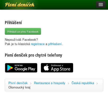
Pivní deníček
Restaurace a hospody
Pivní mapa
Přihlášení
Pivní značky
Přihlásit se přes Facebook
Nápověda
Nepoužíváš Facebook?
Pak je tu klasická
registrace
a
přihlašení
.
Pivní deníček pro chytré telefony
Přihlásit se
Registrace
Pivní deníček
>
Restaurace a hospody
>
Česká republika
>
Olomoucký kraj