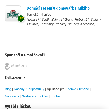
Domácí sezení u domovařiče Mikiho
Teplická, Hranice
12 Kč
Holba 11° Šerák, Zubr 11° Grand, Rebel 12°, Svijany
11° Máz, Plzeňský Prazdroj 12°, Argus Maestic, ...
Sponzoři a umožňovači
Odkazovník
Blog
|
Nápady & připomínky
| Aplikace pro
Android
/
iPhone
|
Nápověda
|
Nastavení cookies
|
Kontakt
Vyrábí s láskou