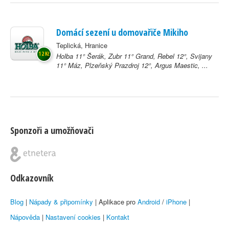
Domácí sezení u domovařiče Mikiho
Teplická, Hranice
12 Kč
Holba 11° Šerák, Zubr 11° Grand, Rebel 12°, Svijany
11° Máz, Plzeňský Prazdroj 12°, Argus Maestic, ...
Sponzoři a umožňovači
Odkazovník
Blog
|
Nápady & připomínky
| Aplikace pro
Android
/
iPhone
|
Nápověda
|
Nastavení cookies
|
Kontakt