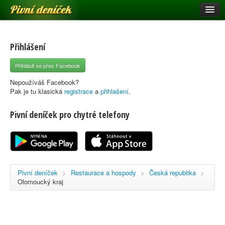
Pivní deníček
Restaurace a hospody
Pivní mapa
Přihlášení
Pivní značky
Přihlásit se přes Facebook
Nápověda
Nepoužíváš Facebook?
Pak je tu klasická
registrace
a
přihlašení
.
Pivní deníček pro chytré telefony
Přihlásit se
Registrace
Pivní deníček
>
Restaurace a hospody
>
Česká republika
>
Olomoucký kraj