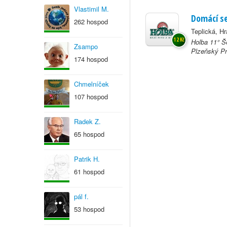
Vlastimil M.
Domácí se
262 hospod
Teplická, Hr
12 Kč
Holba 11° Š
Zsampo
Plzeňský Pra
174 hospod
Chmelníček
107 hospod
Radek Z.
65 hospod
Patrik H.
61 hospod
pál f.
53 hospod