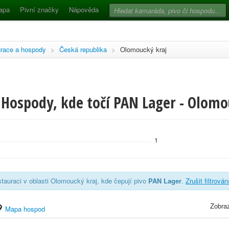
apa
Pivní značky
Nápověda
race a hospody
>
Česká republika
>
Olomoucký kraj
 Hospody, kde točí PAN Lager - Olomo
1
tauraci v oblasti Olomoucký kraj, kde čepují pivo
PAN Lager
.
Zrušit filtrován
Zobraz
Mapa hospod