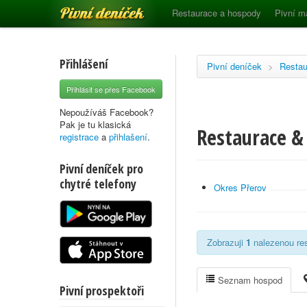
Pivní deníček
Restaurace a hospody
Pivní m
Přihlášení
Pivní deníček
>
Restau
Přihlásit se přes Facebook
Nepoužíváš Facebook?
Pak je tu klasická
Restaurace &
registrace
a
přihlašení
.
Pivní deníček pro
chytré telefony
Okres Přerov
Zobrazuji
1
nalezenou res
Seznam hospod
Pivní prospektoři