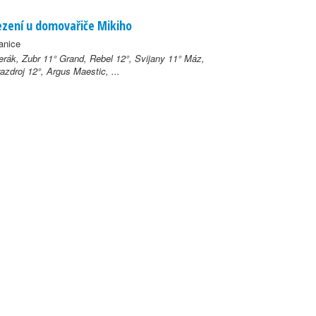
zení u domovařiče Mikiho
anice
erák, Zubr 11° Grand, Rebel 12°, Svijany 11° Máz,
zdroj 12°, Argus Maestic, ...