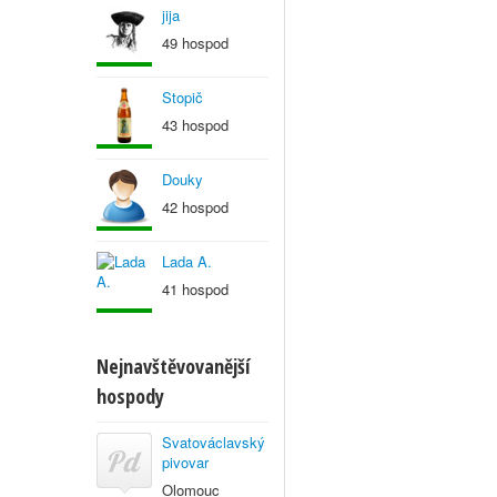
jija
49 hospod
Stopič
43 hospod
Douky
42 hospod
Lada A.
41 hospod
Nejnavštěvovanější
hospody
Svatováclavský
pivovar
Olomouc