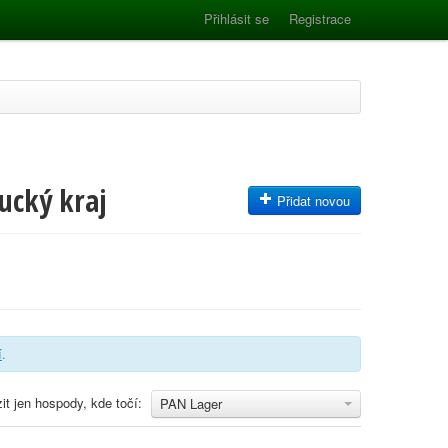
Přihlásit se
Registrace
ucký kraj
Přidat novou
í
.
it jen hospody, kde točí:
PAN Lager