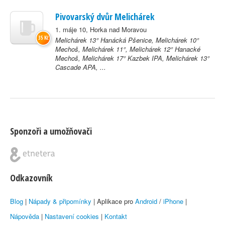
Pivovarský dvůr Melichárek
1. máje 10, Horka nad Moravou
35 Kč
Melichárek 13° Hanácká Pšenice, Melichárek 10°
Mechoš, Melichárek 11°, Melichárek 12° Hanacké
Mechoš, Melichárek 17° Kazbek IPA, Melichárek 13°
Cascade APA, ...
Sponzoři a umožňovači
Odkazovník
Blog
|
Nápady & připomínky
| Aplikace pro
Android
/
iPhone
|
Nápověda
|
Nastavení cookies
|
Kontakt