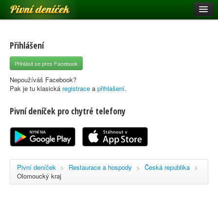
Pivní deníček
Restaurace a hospody
Pivní mapa
Přihlášení
Pivní značky
Přihlásit se přes Facebook
Nápověda
Nepoužíváš Facebook?
Pak je tu klasická
registrace
a
přihlašení
.
Pivní deníček pro chytré telefony
Přihlásit se
Registrace
Pivní deníček
>
Restaurace a hospody
>
Česká republika
>
Olomoucký kraj