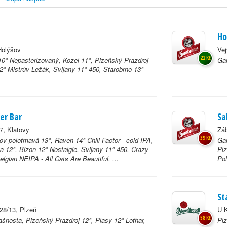
Ho
Holýšov
Vej
22 Kč
0° Nepasterizovaný, Kozel 11°, Plzeňský Prazdroj
Gam
2° Mistrův Ležák, Svijany 11° 450, Starobrno 13°
er Bar
Sa
7, Klatovy
Záb
39 Kč
v polotmavá 13°, Raven 14° Chill Factor - cold IPA,
Gam
a 12°, Bizon 12° Nostalgie, Svijany 11° 450, Crazy
Plz
lgian NEIPA - All Cats Are Beautiful, ...
Pol
St
28/13, Plzeň
U K
58 Kč
ašnosta, Plzeňský Prazdroj 12°, Plasy 12° Lothar,
Plz