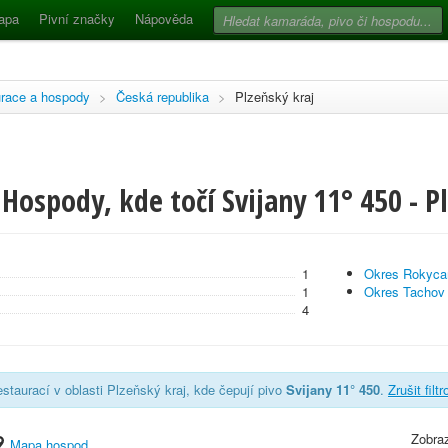
apa
Pivní značky
Nápověda
race a hospody
>
Česká republika
>
Plzeňský kraj
Hospody, kde točí Svijany 11° 450 - P
1
Okres Rokyca
1
Okres Tachov
4
staurací v oblasti Plzeňský kraj, kde čepují pivo
Svijany 11° 450
.
Zrušit filt
Zobraz
Mapa hospod