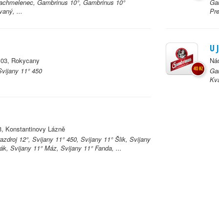
achmelenec, Gambrinus 10°, Gambrinus 10°
Gam
aný, ...
Pr
U 
103, Rokycany
Nád
40 Kč
Svijany 11° 450
Gam
Kva
, Konstantinovy Lázně
zdroj 12°, Svijany 11° 450, Svijany 11° Šlik, Svijany
ák, Svijany 11° Máz, Svijany 11° Fanda, ...