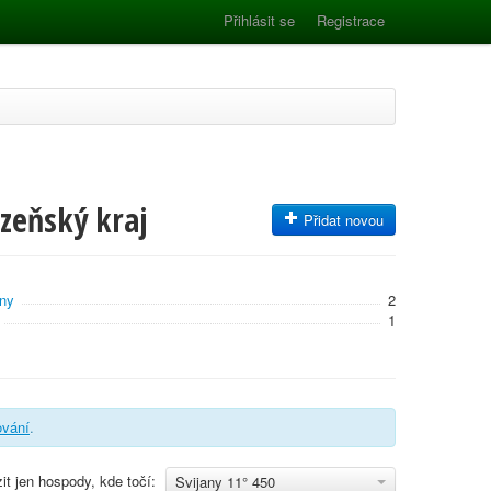
Přihlásit se
Registrace
lzeňský kraj
Přidat novou
ny
2
1
rování
.
it jen hospody, kde točí:
Svijany 11° 450