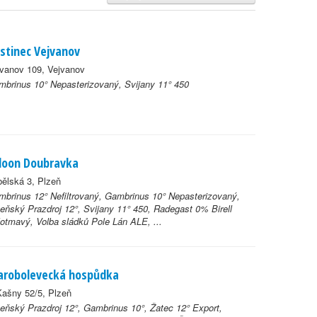
stinec Vejvanov
vanov 109, Vejvanov
brinus 10° Nepasterizovaný, Svijany 11° 450
loon Doubravka
ělská 3, Plzeň
brinus 12° Nefiltrovaný, Gambrinus 10° Nepasterizovaný,
eňský Prazdroj 12°, Svijany 11° 450, Radegast 0% Birell
otmavý, Volba sládků Pole Lán ALE, ...
arobolevecká hospůdka
ašny 52/5, Plzeň
eňský Prazdroj 12°, Gambrinus 10°, Žatec 12° Export,