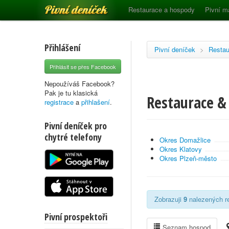
Pivní deníček
Restaurace a hospody
Pivní m
Přihlášení
Pivní deníček
>
Restau
Přihlásit se přes Facebook
Nepoužíváš Facebook?
Pak je tu klasická
Restaurace & 
registrace
a
přihlašení
.
Pivní deníček pro
chytré telefony
Okres Domažlice
Okres Klatovy
Okres Plzeň-město
Zobrazuji
9
nalezených re
Pivní prospektoři
Seznam hospod