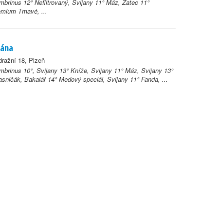
brinus 12° Nefiltrovaný, Svijany 11° Máz, Žatec 11°
emium Tmavé, ...
Jána
ražní 18, Plzeň
brinus 10°, Svijany 13° Kníže, Svijany 11° Máz, Svijany 13°
sničák, Bakalář 14° Medový speciál, Svijany 11° Fanda, ...