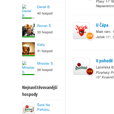
Plasy 11° N
Nepasterizov
Daniel B.
40 hospod
U Čápa
Roman Š.
Malé nám. 
33 hospod
35 Kč
Ježek 11°, 
šlahy
31 hospod
V pohodě
Miroslav S.
Lázeňská 83
29 hospod
52 Kč
Plzeňský Pra
13° Kvasnič
Nejnavštěvovanější
hospody
Šenk Na
Parkánu