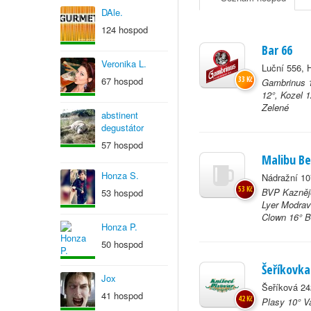
DAle.
124 hospod
Bar 66
Veronika L.
Luční 556, 
67 hospod
33 Kč
Gambrinus 1
12°, Kozel 1
Zelené
abstinent
degustátor
57 hospod
Malibu Be
Honza S.
Nádražní 10
53 Kč
BVP Kaznějo
53 hospod
Lyer Modrav
Clown 16° Be
Honza P.
50 hospod
Šeříkovka
Jox
Šeříková 24
41 hospod
42 Kč
Plasy 10° V