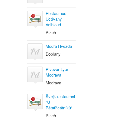
Restaurace
Uctívaný
Velbloud
Plzeň
Modrá Hvězda
Dobřany
Pivovar Lyer
Modrava
Modrava
Švejk restaurant
"U
Pětatřicátníků"
Plzeň