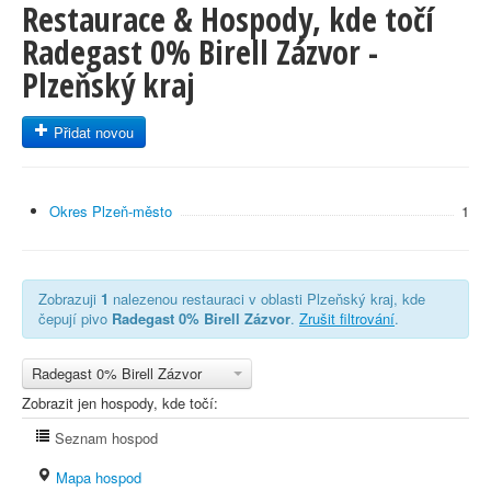
Restaurace & Hospody, kde točí
Radegast 0% Birell Zázvor -
Plzeňský kraj
Přidat novou
Okres Plzeň-město
1
Zobrazuji
1
nalezenou restauraci v oblasti Plzeňský kraj, kde
čepují pivo
Radegast 0% Birell Zázvor
.
Zrušit filtrování
.
Radegast 0% Birell Zázvor
Zobrazit jen hospody, kde točí:
Seznam hospod
Mapa hospod