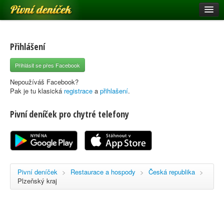
Pivní deníček
Restaurace a hospody
Pivní mapa
Přihlášení
Pivní značky
Přihlásit se přes Facebook
Nápověda
Nepoužíváš Facebook?
Pak je tu klasická
registrace
a
přihlašení
.
Pivní deníček pro chytré telefony
Přihlásit se
Registrace
Pivní deníček
>
Restaurace a hospody
>
Česká republika
>
Plzeňský kraj