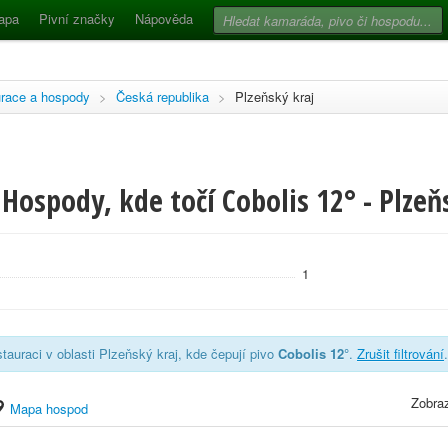
apa
Pivní značky
Nápověda
race a hospody
>
Česká republika
>
Plzeňský kraj
Hospody, kde točí Cobolis 12° - Plzeň
1
tauraci v oblasti Plzeňský kraj, kde čepují pivo
Cobolis 12°
.
Zrušit filtrování
.
Zobraz
Mapa hospod