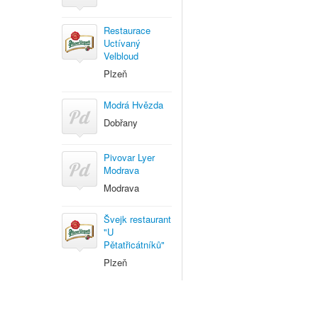
Restaurace
Uctívaný
Velbloud
Plzeň
Modrá Hvězda
Dobřany
Pivovar Lyer
Modrava
Modrava
Švejk restaurant
"U
Pětatřicátníků"
Plzeň