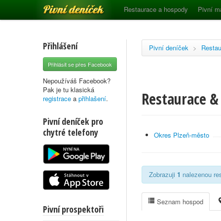
Pivní deníček
Restaurace a hospody
Pivní m
Přihlášení
Pivní deníček
>
Restau
Přihlásit se přes Facebook
Nepoužíváš Facebook?
Pak je tu klasická
Restaurace & 
registrace
a
přihlašení
.
Pivní deníček pro
chytré telefony
Okres Plzeň-město
Zobrazuji
1
nalezenou res
Seznam hospod
Pivní prospektoři