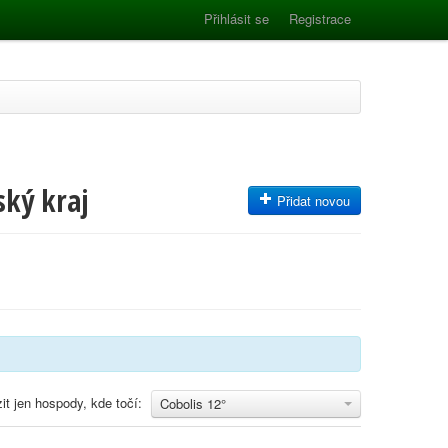
Přihlásit se
Registrace
ský kraj
Přidat novou
it jen hospody, kde točí:
Cobolis 12°