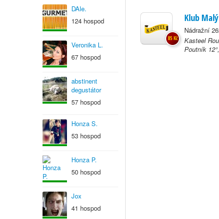
DAle.
Klub Malý
124 hospod
Nádražní 26
85 Kč
Kasteel Rou
Veronika L.
Poutník 12°
67 hospod
abstinent
degustátor
57 hospod
Honza S.
53 hospod
Honza P.
50 hospod
Jox
41 hospod