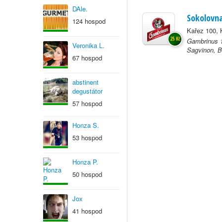
DAle.
Sokolovn
124 hospod
Kařez 100, 
25 Kč
Gambrinus 1
Veronika L.
Sagvinon, B
67 hospod
abstinent
degustátor
57 hospod
Honza S.
53 hospod
Honza P.
50 hospod
Jox
41 hospod