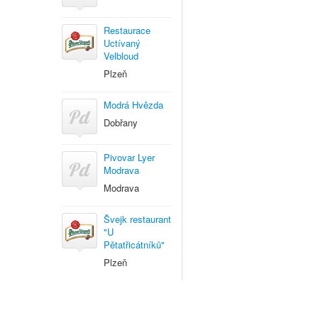
Restaurace
Uctívaný
Velbloud
Plzeň
Modrá Hvězda
Dobřany
Pivovar Lyer
Modrava
Modrava
Švejk restaurant
"U
Pětatřicátníků"
Plzeň