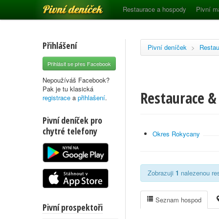
Pivní deníček
Restaurace a hospody
Pivní m
Přihlášení
Pivní deníček
>
Restau
Přihlásit se přes Facebook
Nepoužíváš Facebook?
Pak je tu klasická
Restaurace & 
registrace
a
přihlašení
.
Pivní deníček pro
chytré telefony
Okres Rokycany
Zobrazuji
1
nalezenou res
Seznam hospod
Pivní prospektoři