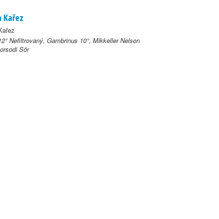
a Kařez
Kařez
2° Nefiltrovaný, Gambrinus 10°, Mikkeller Nelson
orsodi Sör