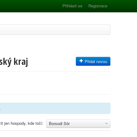
Přihlásit se
Registrace
ský kraj
Přidat novou
.
it jen hospody, kde točí:
Borsodi Sör