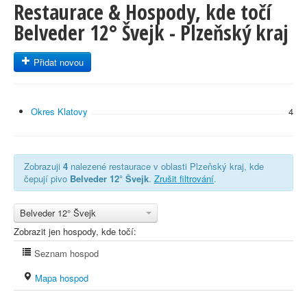
Restaurace & Hospody, kde točí
Belveder 12° Švejk - Plzeňský kraj
Přidat novou
Okres Klatovy
4
Zobrazuji
4
nalezené restaurace v oblasti Plzeňský kraj, kde
čepují pivo
Belveder 12° Švejk
.
Zrušit filtrování
.
Belveder 12° Švejk
Zobrazit jen hospody, kde točí:
Seznam hospod
Mapa hospod