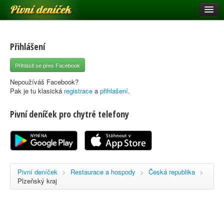
Pivní deníček
Restaurace a hospody
Pivní mapa
Přihlášení
Pivní značky
Přihlásit se přes Facebook
Nápověda
Nepoužíváš Facebook?
Pak je tu klasická
registrace
a
přihlašení
.
Pivní deníček pro chytré telefony
Přihlásit se
Registrace
Pivní deníček
>
Restaurace a hospody
>
Česká republika
>
Plzeňský kraj