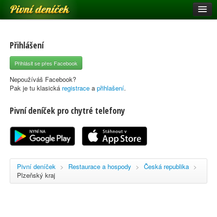
Pivní deníček
Restaurace a hospody
Pivní mapa
Přihlášení
Pivní značky
Přihlásit se přes Facebook
Nápověda
Nepoužíváš Facebook?
Pak je tu klasická
registrace
a
přihlašení
.
Pivní deníček pro chytré telefony
Přihlásit se
Registrace
Pivní deníček
>
Restaurace a hospody
>
Česká republika
>
Plzeňský kraj