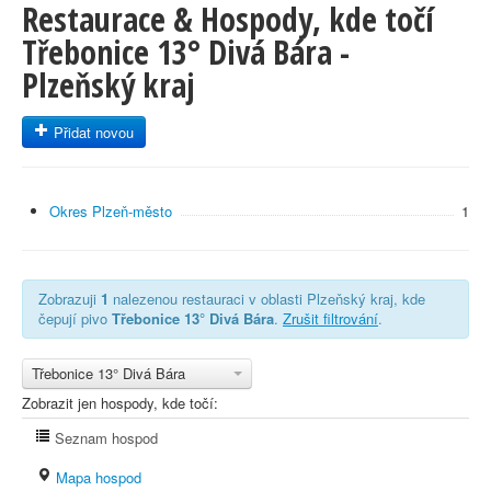
Restaurace & Hospody, kde točí
Třebonice 13° Divá Bára -
Plzeňský kraj
Přidat novou
Okres Plzeň-město
1
Zobrazuji
1
nalezenou restauraci v oblasti Plzeňský kraj, kde
čepují pivo
Třebonice 13° Divá Bára
.
Zrušit filtrování
.
Třebonice 13° Divá Bára
Zobrazit jen hospody, kde točí:
Seznam hospod
Mapa hospod