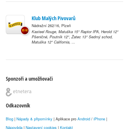
Klub Malých Pivovarů
Nádražní 262/16, Plzeň
85 Kč
Kasteel Rouge, Matuška 15° Raptor IPA, Herold 12°
Pšeničné, Poutník 12°, Žatec 13° Sedmý schod,
Matuška 12° California, ...
Sponzoři a umožňovači
Odkazovník
Blog
|
Nápady & připomínky
| Aplikace pro
Android
/
iPhone
|
Nápověda
|
Nastavení cookies
|
Kontakt