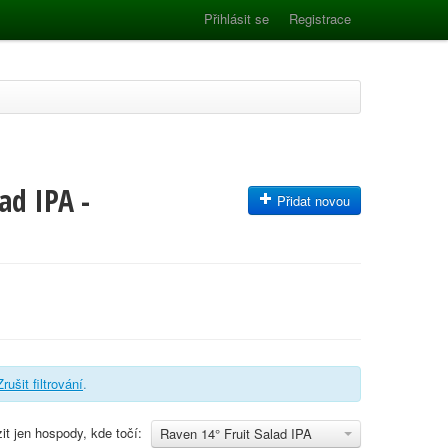
Přihlásit se
Registrace
ad IPA -
Přidat novou
Zrušit filtrování
.
it jen hospody, kde točí:
Raven 14° Fruit Salad IPA