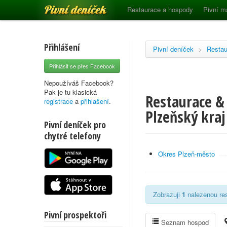
Pivní deníček
Restaurace a hospody
Pivní m
Přihlášení
Pivní deníček
>
Restau
Přihlásit se přes Facebook
Nepoužíváš Facebook?
Pak je tu klasická
Restaurace & 
registrace
a
přihlašení
.
Plzeňský kraj
Pivní deníček pro
chytré telefony
Okres Plzeň-město
Zobrazuji
1
nalezenou res
Pivní prospektoři
Seznam hospod