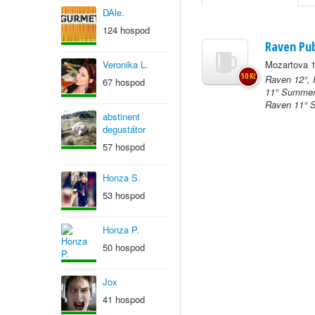
DAle.
124 hospod
Raven Pu
Veronika L.
Mozartova 1
50 Kč
Raven 12°, 
67 hospod
11° Summer 
Raven 11° S
abstinent
degustátor
57 hospod
Honza S.
53 hospod
Honza P.
50 hospod
Jox
41 hospod