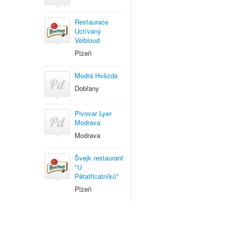
Restaurace
Uctívaný
Velbloud
Plzeň
Modrá Hvězda
Dobřany
Pivovar Lyer
Modrava
Modrava
Švejk restaurant
"U
Pětatřicátníků"
Plzeň