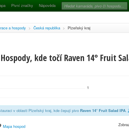
apa
Pivní značky
Nápověda
race a hospody
>
Česká republika
>
Plzeňský kraj
Hospody, kde točí Raven 14° Fruit Sal
1
tauraci v oblasti Plzeňský kraj, kde čepují pivo
Raven 14° Fruit Salad IPA
.
Zobraz
Mapa hospod