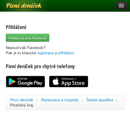
Pivní deníček
Restaurace a hospody
Pivní mapa
Přihlášení
Pivní značky
Přihlásit se přes Facebook
Nápověda
Nepoužíváš Facebook?
Pak je tu klasická
registrace
a
přihlašení
.
Pivní deníček pro chytré telefony
Přihlásit se
Registrace
Pivní deníček
>
Restaurace a hospody
>
Česká republika
>
Plzeňský kraj