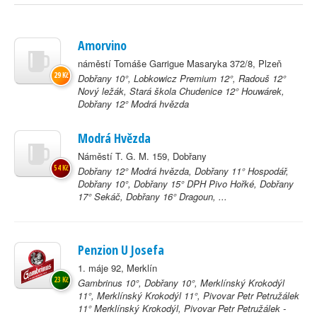
Amorvino
náměstí Tomáše Garrigue Masaryka 372/8, Plzeň
29 Kč
Dobřany 10°, Lobkowicz Premium 12°, Radouš 12°
Nový ležák, Stará škola Chudenice 12° Houwárek,
Dobřany 12° Modrá hvězda
Modrá Hvězda
Náměstí T. G. M. 159, Dobřany
54 Kč
Dobřany 12° Modrá hvězda, Dobřany 11° Hospodář,
Dobřany 10°, Dobřany 15° DPH Pivo Hořké, Dobřany
17° Sekáč, Dobřany 16° Dragoun, ...
Penzion U Josefa
1. máje 92, Merklín
23 Kč
Gambrinus 10°, Dobřany 10°, Merklínský Krokodýl
11°, Merklínský Krokodýl 11°, Pivovar Petr Petružálek
11° Merklínský Krokodýl, Pivovar Petr Petružálek -