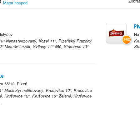
Zobraz
Mapa hospod
Pi
Holýšov
Na 
34 Kč
0° Nepasterizovaný, Kozel 11°, Plzeňský Prazdroj
Kru
2° Mistrův Ležák, Svijany 11° 450, Starobrno 13°
Sta
ce
va 55/12, Plzeň
1° Mušketýr nefiltrovaný, Krušovice 10°, Krušovice
é, Krušovice 12°, Krušovice 13° Zelené, Krušovice
..