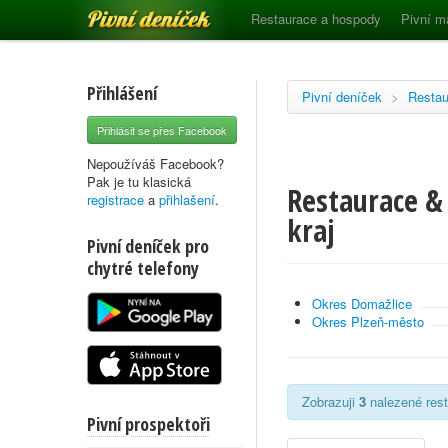
Pivní deníček
Restaurace a hospody
Pivní m
Přihlášení
Pivní deníček
>
Restau
Přihlásit se přes Facebook
Nepoužíváš Facebook?
Pak je tu klasická
Restaurace & 
registrace
a
přihlašení
.
kraj
Pivní deníček pro
chytré telefony
Okres Domažlice
Okres Plzeň-město
Zobrazuji
3
nalezené rest
Pivní prospektoři