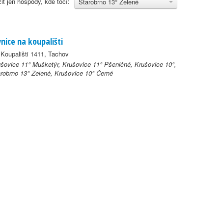
it jen hospody, kde točí:
Starobrno 13° Zelené
vnice na koupališti
Koupališti 1411, Tachov
šovice 11° Mušketýr, Krušovice 11° Pšeničné, Krušovice 10°,
robrno 13° Zelené, Krušovice 10° Černé