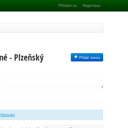
Přihlásit se
Registrace
né - Plzeňský
Přidat novou
1
 filtrování
.