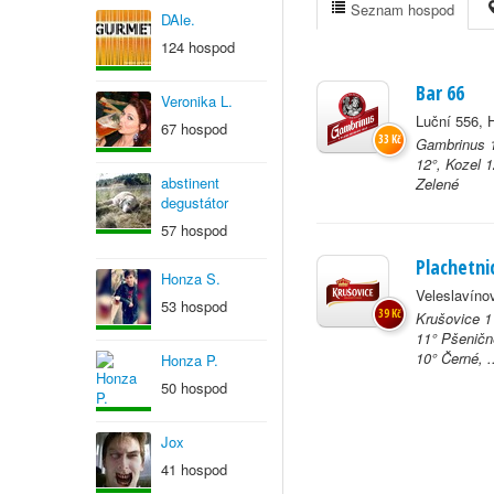
Seznam hospod
DAle.
124 hospod
Bar 66
Veronika L.
Luční 556, 
67 hospod
33 Kč
Gambrinus 1
12°, Kozel 1
abstinent
Zelené
degustátor
57 hospod
Plachetni
Honza S.
Veleslavíno
53 hospod
39 Kč
Krušovice 1
11° Pšeničn
10° Černé, .
Honza P.
50 hospod
Jox
41 hospod