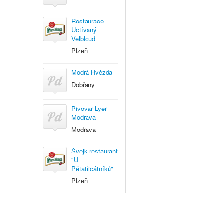
Restaurace
Uctívaný
Velbloud
Plzeň
Modrá Hvězda
Dobřany
Pivovar Lyer
Modrava
Modrava
Švejk restaurant
"U
Pětatřicátníků"
Plzeň