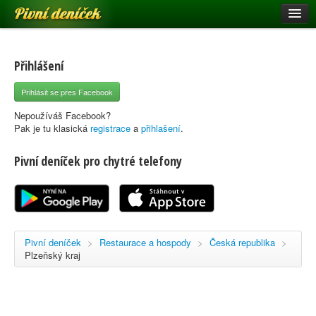
Pivní deníček
Restaurace a hospody
Pivní mapa
Přihlášení
Pivní značky
Přihlásit se přes Facebook
Nápověda
Nepoužíváš Facebook?
Pak je tu klasická
registrace
a
přihlašení
.
Pivní deníček pro chytré telefony
Přihlásit se
Registrace
Pivní deníček
>
Restaurace a hospody
>
Česká republika
>
Plzeňský kraj