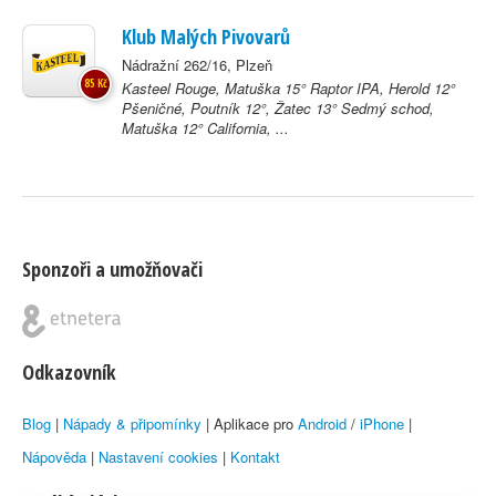
Klub Malých Pivovarů
Nádražní 262/16, Plzeň
85 Kč
Kasteel Rouge, Matuška 15° Raptor IPA, Herold 12°
Pšeničné, Poutník 12°, Žatec 13° Sedmý schod,
Matuška 12° California, ...
Sponzoři a umožňovači
Odkazovník
Blog
|
Nápady & připomínky
| Aplikace pro
Android
/
iPhone
|
Nápověda
|
Nastavení cookies
|
Kontakt