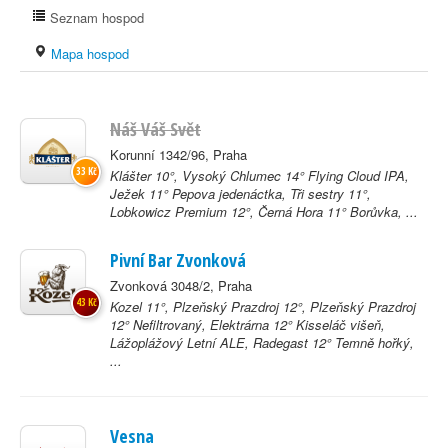
Seznam hospod
Mapa hospod
Náš Váš Svět
Korunní 1342/96, Praha
33 Kč
Klášter 10°, Vysoký Chlumec 14° Flying Cloud IPA,
Ježek 11° Pepova jedenáctka, Tři sestry 11°,
Lobkowicz Premium 12°, Černá Hora 11° Borůvka, ...
Pivní Bar Zvonková
Zvonková 3048/2, Praha
43 Kč
Kozel 11°, Plzeňský Prazdroj 12°, Plzeňský Prazdroj
12° Nefiltrovaný, Elektrárna 12° Kisseláč višeň,
Lážoplážový Letní ALE, Radegast 12° Temně hořký,
...
Vesna