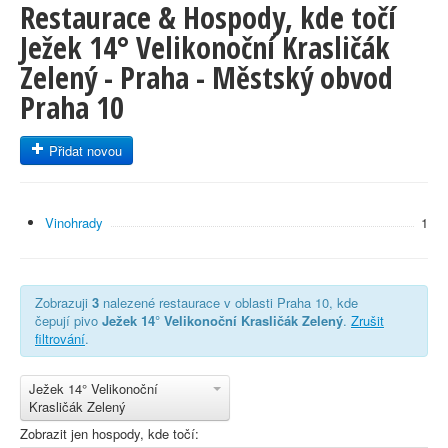
Restaurace & Hospody, kde točí
Ježek 14° Velikonoční Krasličák
Zelený - Praha - Městský obvod
Praha 10
Přidat novou
Vinohrady
1
Zobrazuji
3
nalezené restaurace v oblasti Praha 10, kde
čepují pivo
Ježek 14° Velikonoční Krasličák Zelený
.
Zrušit
filtrování
.
Ježek 14° Velikonoční
Krasličák Zelený
Zobrazit jen hospody, kde točí: