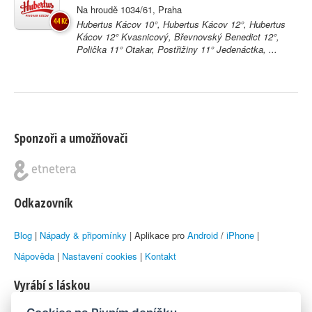
Na hroudě 1034/61, Praha
44 Kč
Hubertus Kácov 10°, Hubertus Kácov 12°, Hubertus
Kácov 12° Kvasnicový, Břevnovský Benedict 12°,
Polička 11° Otakar, Postřižiny 11° Jedenáctka, ...
Sponzoři a umožňovači
Odkazovník
Blog
|
Nápady & připomínky
| Aplikace pro
Android
/
iPhone
|
Nápověda
|
Nastavení cookies
|
Kontakt
Vyrábí s láskou