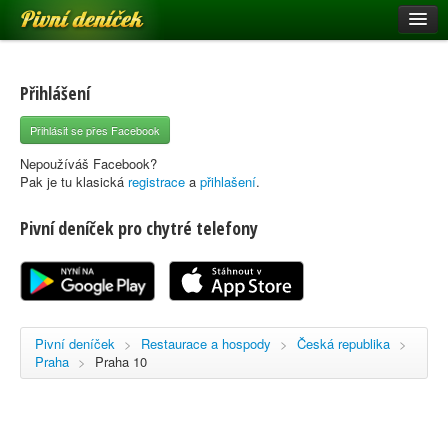
Pivní deníček
Restaurace a hospody
Pivní mapa
Přihlášení
Pivní značky
Přihlásit se přes Facebook
Nápověda
Nepoužíváš Facebook?
Pak je tu klasická
registrace
a
přihlašení
.
Pivní deníček pro chytré telefony
Přihlásit se
Registrace
Pivní deníček
>
Restaurace a hospody
>
Česká republika
>
Praha
>
Praha 10