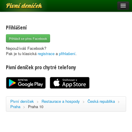
Pivní deníček
Restaurace a hospody
Pivní mapa
Přihlášení
Pivní značky
Přihlásit se přes Facebook
Nápověda
Nepoužíváš Facebook?
Pak je tu klasická
registrace
a
přihlašení
.
Pivní deníček pro chytré telefony
Přihlásit se
Registrace
Pivní deníček
>
Restaurace a hospody
>
Česká republika
>
Praha
>
Praha 10