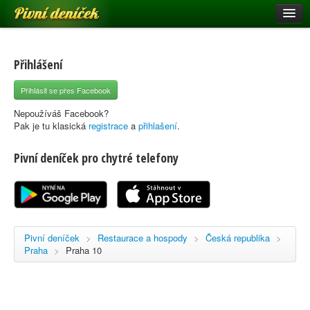
Pivní deníček
Restaurace a hospody
Pivní mapa
Přihlášení
Pivní značky
Přihlásit se přes Facebook
Nápověda
Nepoužíváš Facebook?
Pak je tu klasická
registrace
a
přihlašení
.
Pivní deníček pro chytré telefony
Přihlásit se
Registrace
Pivní deníček
>
Restaurace a hospody
>
Česká republika
>
Praha
>
Praha 10