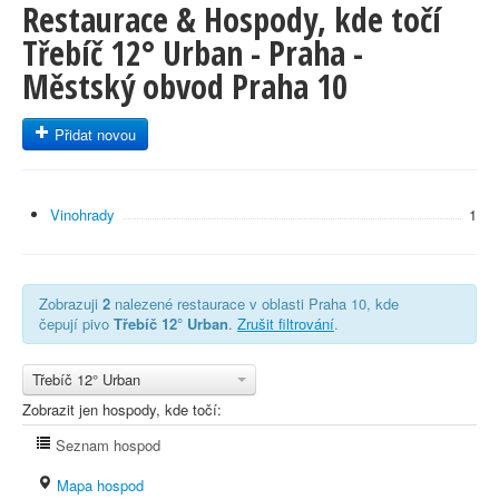
Restaurace & Hospody, kde točí
Třebíč 12° Urban - Praha -
Městský obvod Praha 10
Přidat novou
Vinohrady
1
Zobrazuji
2
nalezené restaurace v oblasti Praha 10, kde
čepují pivo
Třebíč 12° Urban
.
Zrušit filtrování
.
Třebíč 12° Urban
Zobrazit jen hospody, kde točí:
Seznam hospod
Mapa hospod