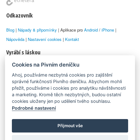
Odkazovník
Blog
|
Nápady & připomínky
| Aplikace pro
Android
/
iPhone
|
Nápověda
|
Nastavení cookies
|
Kontakt
Vyrábí s láskou
Cookies na Pivním deníčku
© 2010–2026 by
Lukáš Zeman
aka Emka
Ahoj, používáme nezbytná cookies pro zajištění
Máme rádi
správné funkčnosti Pivního deníčku. Abychom mohli
přežít, používáme i cookies pro analytiku návštěvnosti
a marketing. Kromě těch nezbytných, budou ostatní
Pivní.info
cookies uloženy jen po udělení tvého souhlasu.
Podrobné nastavení
Poznámka pod čarou
Pivní deníček je nezávislý zdroj, který není spjat s žádným
Přijmout vše
konkrétním pivovarem ani restaurací. Názory uživatelů nemusí nutně