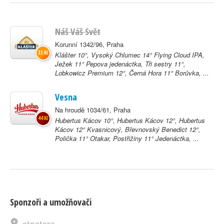
Náš Váš Svět
Korunní 1342/96, Praha
33 Kč
Klášter 10°, Vysoký Chlumec 14° Flying Cloud IPA,
Ježek 11° Pepova jedenáctka, Tři sestry 11°,
Lobkowicz Premium 12°, Černá Hora 11° Borůvka, ...
Vesna
Na hroudě 1034/61, Praha
44 Kč
Hubertus Kácov 10°, Hubertus Kácov 12°, Hubertus
Kácov 12° Kvasnicový, Břevnovský Benedict 12°,
Polička 11° Otakar, Postřižiny 11° Jedenáctka, ...
Sponzoři a umožňovači